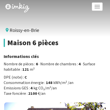
Toggle
naviga
Roissy-en-Brie
Maison 6 pièces
Informations clés
Nombre de pièces :
6
· Nombre de chambres :
4
· Surface
habitable :
121
m²
DPE (note) :
C
Consommation énergie :
148
kWh/m² /an
Emissions GES :
4
kg CO₂/m²/an
Taxe foncière :
2100
€/an