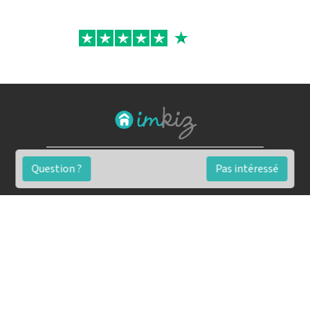
FAQ
Question ?
Pas intéressé
Conditions générales
Contact
🏷️ Nos tarifs en détail
Estimation immobilière gratuite
Simulation de financement gratuite en ligne
Notre blog pour réussir l'immobilier