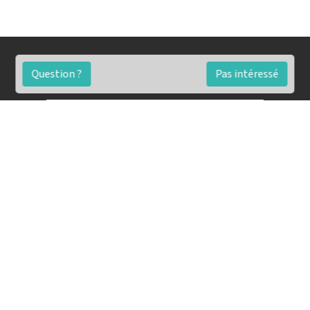
Question ?
Pas intéressé
FAQ
Conditions générales
Contact
🏷️ Nos tarifs en détail
Estimation immobilière gratuite
Simulation de financement gratuite en ligne
Notre blog pour réussir l'immobilier
▶️ Nos analyses et conseils en vidéo
🤝🏡 Devenez agent immobilier imkiz