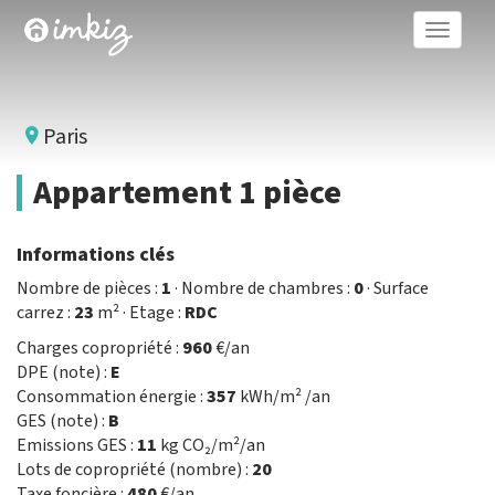
Toggle
naviga
Paris
Appartement 1 pièce
Informations clés
Nombre de pièces :
1
· Nombre de chambres :
0
· Surface
carrez :
23
m² · Etage :
RDC
Charges copropriété :
960
€/an
DPE (note) :
E
Consommation énergie :
357
kWh/m² /an
GES (note) :
B
Emissions GES :
11
kg CO₂/m²/an
Lots de copropriété (nombre) :
20
Taxe foncière :
480
€/an