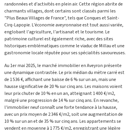
randonnées et d'activités en plein air. Cette région abrite de
charmants villages, dont certains sont classés parmi les
"Plus Beaux Villages de France", tels que Conques et Saint-
Cirq-Lapopie. L'économie aveyronnaise est tout aussi variée,
englobant l'agriculture, l'artisanat et le tourisme. Le
patrimoine culturel est également riche, avec des sites
historiques emblématiques comme le viaduc de Millau et une
gastronomie locale réputée pour ses spécialités savoureuses.
Au 1er mai 2025, le marché immobilier en Aveyron présente
une dynamique contrastée. Le prix médian du mètre carré est
de 1 536 €, affichant une baisse de 6 % sur un an, mais une
hausse significative de 20 % sur cinq ans. Les maisons voient
leur prix chuter de 10 % en un an, atteignant 1 400 €/m2,
malgré une progression de 14 % sur cinq ans. En revanche,
l'immobilier neuf connaît une forte tendance à la hausse,
avec un prix moyen de 2 346 €/m2, soit une augmentation de
10 % sur un an et de 35 % sur cinq ans. Les appartements se
vendent en moyenne à 1 775 €/m2, enregistrant une légère