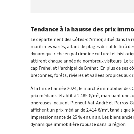
Tendance à la hausse des prix immo
Le département des Côtes-d'Armor, situé dans la ré
maritimes variés, allant de plages de sable fin à de
dynamique riche en patrimoine culturel et historiq
attirent chaque année de nombreux visiteurs. Le t
cap Fréhel et l'archipel de Bréhat. En plus de ses 
bretonnes, forêts, rivières et vallées propices aux
À la fin de l'année 2024, le marché immobilier des 
prix médian s'établit à 2 485 €/m², marquant une au
onéreuses incluent Pléneuf-Val-André et Perros-Gui
affichent un prix médian de 2 414 €/m², tandis que
impressionnante de 25 % en un an. Les biens ancien
dynamique immobilière robuste dans la région.