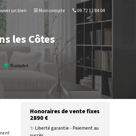
uver un bien
Mon compte
09 72 12 84 04
ns les Côtes
s
Honoraires de vente fixes
2890 €
✨ Liberté garantie - Paiement au
ement
succès