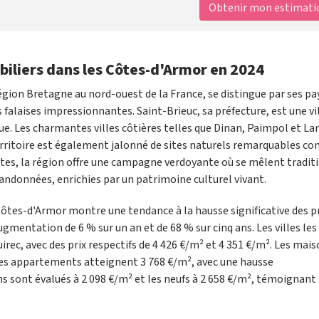
Obtenir mon estimation
biliers dans les Côtes-d'Armor en 2024
gion Bretagne au nord-ouest de la France, se distingue par ses p
s falaises impressionnantes. Saint-Brieuc, sa préfecture, est une vi
ue. Les charmantes villes côtières telles que Dinan, Paimpol et La
erritoire est également jalonné de sites naturels remarquables c
côtes, la région offre une campagne verdoyante où se mêlent tradit
 randonnées, enrichies par un patrimoine culturel vivant.
Côtes-d'Armor montre une tendance à la hausse significative des pr
gmentation de 6 % sur un an et de 68 % sur cinq ans. Les villes les
rec, avec des prix respectifs de 4 426 €/m² et 4 351 €/m². Les mai
 les appartements atteignent 3 768 €/m², avec une hausse
s sont évalués à 2 098 €/m² et les neufs à 2 658 €/m², témoignant