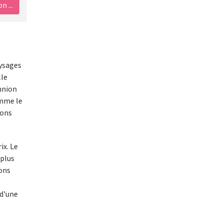
 ...
aysages
lle
nnion
omme le
ions
ix. Le
 plus
sons
 d'une