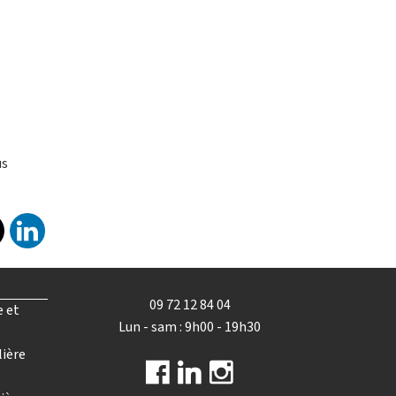
us
09 72 12 84 04
e et
Lun - sam : 9h00 - 19h30
lière
e