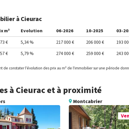
ilier à Cieurac
ix m²
Evolution
06-2026
10-2025
03-20
973 €
5,34 %
217 000 €
206 000 €
193 00
957 €
5,79 %
274 000 €
259 000 €
243 00
t de constater l'évolution des prix au m² de l'immobilier sur une période don
s à Cieurac et à proximité
rs
Montcabrier
Ve