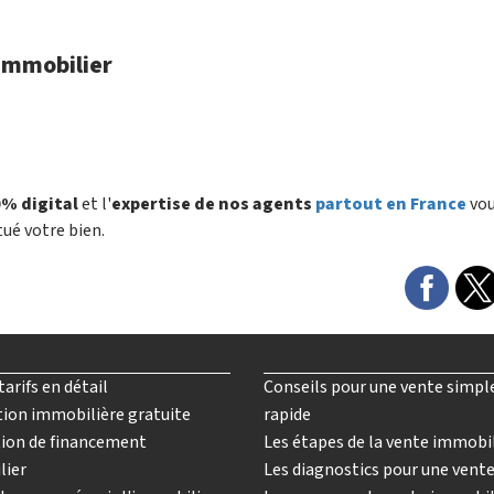
 immobilier
% digital
et l'
expertise de nos agents
partout en France
vo
tué votre bien.
tarifs en détail
Conseils pour une vente simpl
ion immobilière gratuite
rapide
ion de financement
Les étapes de la vente immobi
lier
Les diagnostics pour une vent