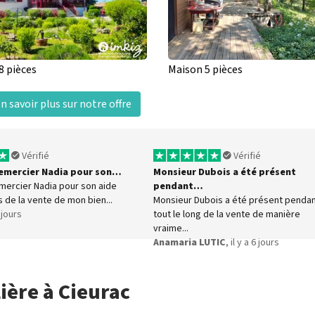
8 pièces
Maison 5 pièces
n savoir plus sur notre offre
Vérifié
Vérifié
 remercier Nadia pour son…
Monsieur Dubois a été présent
emercier Nadia pour son aide
pendant…
s de la vente de mon bien...
Monsieur Dubois a été présent penda
5 jours
tout le long de la vente de manière
vraime...
Anamaria LUTIC
, il y a 6 jours
ière à Cieurac