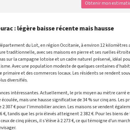
Obtenir mon estimation
eurac : légère baisse récente mais hausse
département du Lot, en région Occitanie, à environ 12 kilomètres 
ure traditionnelle, avec ses maisons en pierre et ses ruelles étroite
as sur la campagne lotoise et un cadre naturel préservé, idéal pou
clisme. Avec une population modeste de quelques centaines d'habi
ole primaire et des commerces locaux. Les résidents se rendent sou
lus diversifiés.
nces intéressantes. Actuellement, le prix moyen au mètre carré e
e écoulée, mais une hausse significative de 34 % sur cinq ans. Les pr
 de 2 307 € pour l'immobilier ancien. Les maisons se vendent égale
€, tandis que les prix élevés atteignent 2 382 €. Pour les biens de 
r ceux de cinq pièces, il s'élève à 2 273 €, ce qui témoigne d'un marc
visager.