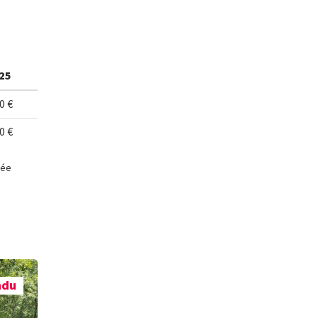
25
0 €
0 €
née
ndu