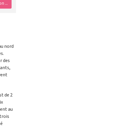
 ...
au nord
s.
r des
tants,
vent
st de 2
ix
ment au
trois
hé