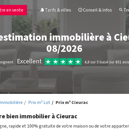
tre en vente
Tarifs & villes
Conseil & infos
Tro
 estimation immobilière à Cie
08/2026
Excellent
moignent
4,8 sur 5 basé sur 851 avi
immobilière
Prix m² Lot
Prix m² Cieurac
re bien immobilier à Cieurac
igne, rapide et 100% gratuite de votre maison ou de votre appart