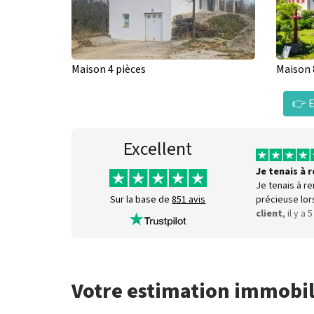
Maison 4 pièces
Maison 
👉 E
Excellent
Je tenais à
Je tenais à r
précieuse lor
Sur la base de
851 avis
client
, il y a 
Votre estimation immobil