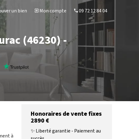
uver un bien
Mon compte
09 72 12 84 04
urac (46230) -
s
Honoraires de vente fixes
2890 €
✨ Liberté garantie - Paiement au
ement à
succès