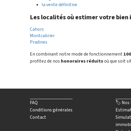
la vente définitive
Les localités où estimer votre bien
Cahors
Montcabrier
Pradines
En combinant notre mode de fonctionnement
100
profitez de nos
honoraires réduits
où que soit si
FAQ
🏷️ Nos 
Conditions générales
Estimat
Contact
Simulat
immobi