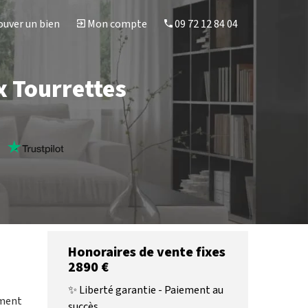
uver un bien
Mon compte
09 72 12 84 04
x Tourrettes
s
Honoraires de vente fixes
2890 €
✨ Liberté garantie - Paiement au
ement
succès