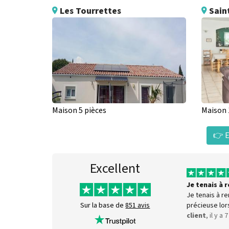
Les Tourrettes
Sain
Maison 5 pièces
Maison 
👉 E
Excellent
Je tenais à
Je tenais à r
précieuse lor
Sur la base de
851 avis
client
, il y a 