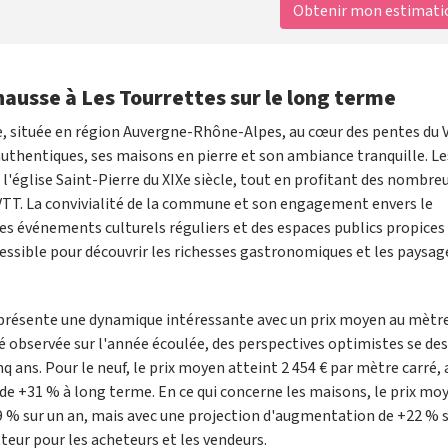
Obtenir mon estimation
hausse à Les Tourrettes sur le long terme
, située en région Auvergne-Rhône-Alpes, au cœur des pentes du V
 authentiques, ses maisons en pierre et son ambiance tranquille. Le
'église Saint-Pierre du XIXe siècle, tout en profitant des nombre
le VTT. La convivialité de la commune et son engagement envers le
s événements culturels réguliers et des espaces publics propices
essible pour découvrir les richesses gastronomiques et les paysag
présente une dynamique intéressante avec un prix moyen au mètre
été observée sur l'année écoulée, des perspectives optimistes se de
 ans. Pour le neuf, le prix moyen atteint 2 454 € par mètre carré, 
de +31 % à long terme. En ce qui concerne les maisons, le prix mo
9 % sur un an, mais avec une projection d'augmentation de +22 % s
ur pour les acheteurs et les vendeurs.