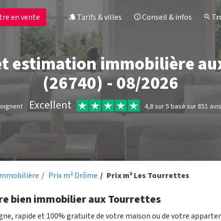
tre en vente
Tarifs & villes
Conseil & infos
Tro
et estimation immobilière au
(26740) - 08/2026
Excellent
moignent
4,8 sur 5 basé sur 851 avi
immobilière
Prix m² Drôme
Prix m² Les Tourrettes
re bien immobilier aux Tourrettes
igne, rapide et 100% gratuite de votre maison ou de votre appart