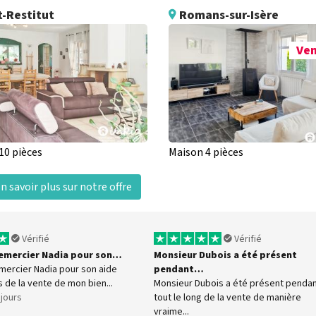
t-Restitut
Romans-sur-Isère
Ve
10 pièces
Maison 4 pièces
n savoir plus sur notre offre
Vérifié
Vérifié
 remercier Nadia pour son…
Monsieur Dubois a été présent
emercier Nadia pour son aide
pendant…
s de la vente de mon bien...
Monsieur Dubois a été présent penda
7 jours
tout le long de la vente de manière
vraime...