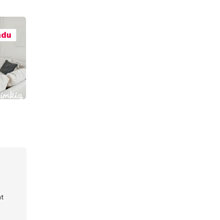
ndu
nt