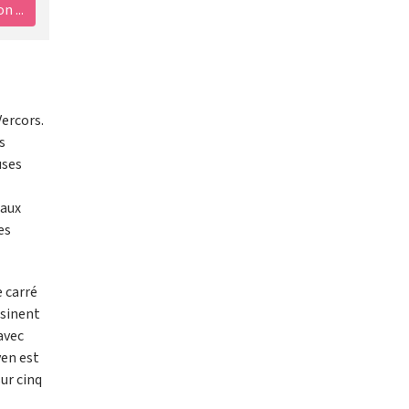
 ...
ercors.
s
uses
 aux
es
 carré
ssinent
avec
yen est
ur cinq