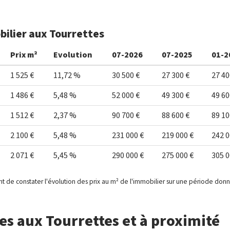
bilier aux Tourrettes
Prix m²
Evolution
07-2026
07-2025
01-2
1 525 €
11,72 %
30 500 €
27 300 €
27 40
1 486 €
5,48 %
52 000 €
49 300 €
49 60
1 512 €
2,37 %
90 700 €
88 600 €
89 10
2 100 €
5,48 %
231 000 €
219 000 €
242 0
2 071 €
5,45 %
290 000 €
275 000 €
305 0
t de constater l'évolution des prix au m² de l'immobilier sur une période don
s aux Tourrettes et à proximité