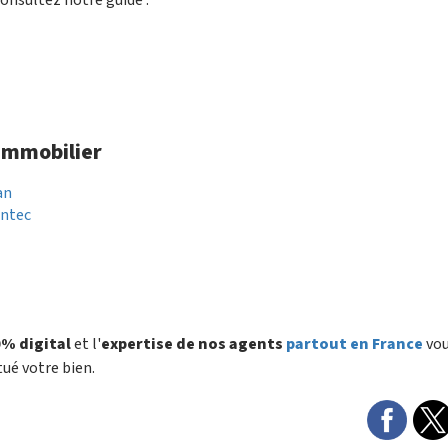
 immobilier
an
antec
% digital
et l'
expertise de nos agents
partout en France
vo
tué votre bien.