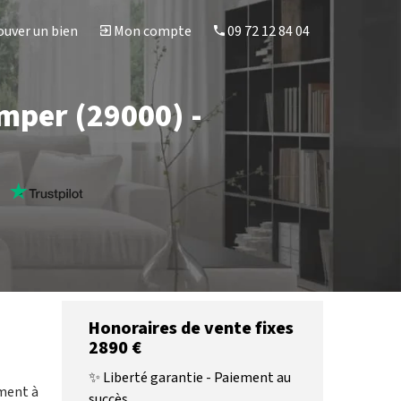
uver un bien
Mon compte
09 72 12 84 04
imper (29000) -
s
Honoraires de vente fixes
2890 €
✨ Liberté garantie - Paiement au
ement à
succès