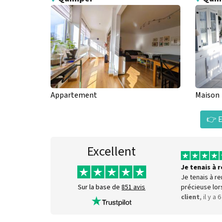
Appartement
Maison
👉 E
Excellent
Je tenais à
Je tenais à r
précieuse lor
Sur la base de
851 avis
client
, il y a 