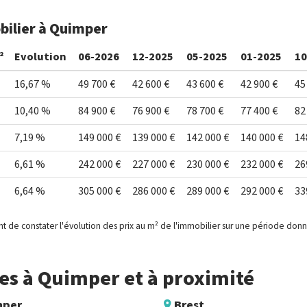
bilier à Quimper
²
Evolution
06-2026
12-2025
05-2025
01-2025
10
16,67 %
49 700 €
42 600 €
43 600 €
42 900 €
45
10,40 %
84 900 €
76 900 €
78 700 €
77 400 €
82
7,19 %
149 000 €
139 000 €
142 000 €
140 000 €
14
6,61 %
242 000 €
227 000 €
230 000 €
232 000 €
26
6,64 %
305 000 €
286 000 €
289 000 €
292 000 €
33
t de constater l'évolution des prix au m² de l'immobilier sur une période don
s à Quimper et à proximité
mper
Brest