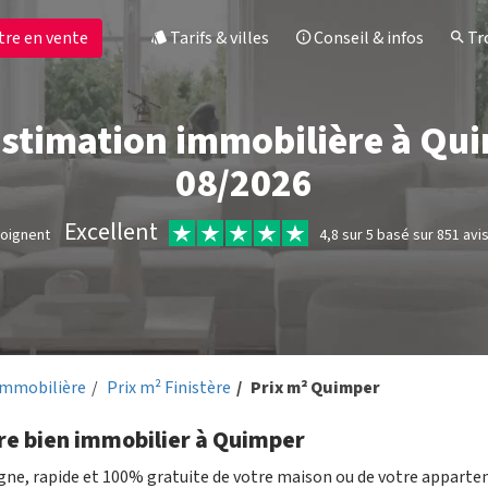
tre en vente
Tarifs & villes
Conseil & infos
Tro
estimation immobilière à Qu
08/2026
Excellent
moignent
4,8 sur 5 basé sur 851 avi
immobilière
Prix m² Finistère
Prix m² Quimper
tre bien immobilier à Quimper
igne, rapide et 100% gratuite de votre maison ou de votre appart