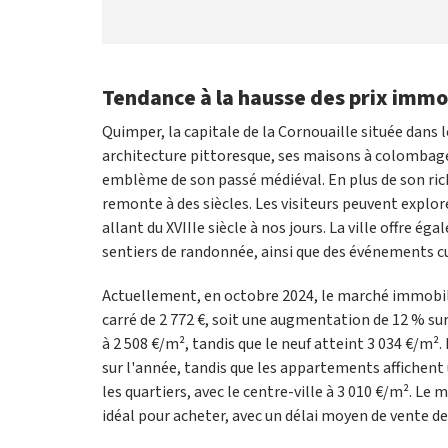
Tendance à la hausse des prix immo
Quimper, la capitale de la Cornouaille située dans le
architecture pittoresque, ses maisons à colombages
emblème de son passé médiéval. En plus de son rich
remonte à des siècles. Les visiteurs peuvent explore
allant du XVIIIe siècle à nos jours. La ville offre 
sentiers de randonnée, ainsi que des événements cu
Actuellement, en octobre 2024, le marché immobil
carré de 2 772 €, soit une augmentation de 12 % sur 
à 2 508 €/m², tandis que le neuf atteint 3 034 €/m
sur l'année, tandis que les appartements affichent u
les quartiers, avec le centre-ville à 3 010 €/m². L
idéal pour acheter, avec un délai moyen de vente de 