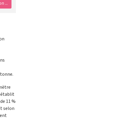
 ...
son
ons
etonne.
 mètre
'établit
 de 11 %
nt selon
ment