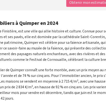
Obtenir mon estimation
biliers à Quimper en 2024
 Finistère, est une ville qui allie histoire et culture. Connue pour 
 et ses pavés, elle est dominée par la cathédrale Saint-Corentin,
e patrimoine, Quimper est célèbre pour sa faïence artisanale, qui
r ce savoir-faire au musée de la Faïence, qui présente des collecti
également des paysages naturels enchanteurs, avec des rivières et des
lturels comme le Festival de Cornouaille, célébrant la culture br
ier de Quimper connaît une forte montée, avec un prix moyen au
l'année et de 74 % sur cinq ans. Pour l'immobilier ancien, le prix s
². Les maisons se vendent en moyenne à 2 715 €/m², avec une hausse
n prix de 2 834 €/m², en hausse de 92 % en cinq ans. Les prix varie
e meilleur mois pour vendre est décembre, tandis que juin est le mo
42 jours.