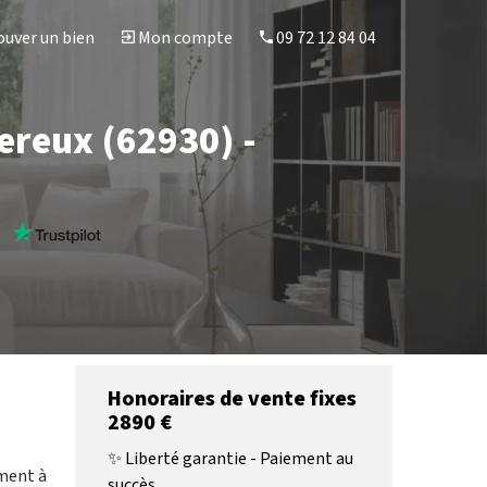
uver un bien
Mon compte
09 72 12 84 04
ereux (62930) -
s
Honoraires de vente fixes
2890 €
✨ Liberté garantie - Paiement au
ement à
succès