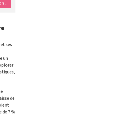
 ...
re
et ses
n
re un
explorer
stiques,
ne
aisse de
oient
se de 7 %