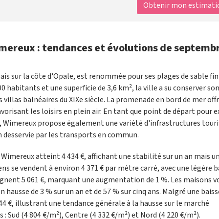
Obtenir mon estimation
imereux : tendances et évolutions de septemb
 sur la côte d'Opale, est renommée pour ses plages de sable fin 
0 habitants et une superficie de 3,6 km², la ville a su conserver so
villas balnéaires du XIXe siècle. La promenade en bord de mer off
avorisant les loisirs en plein air. En tant que point de départ pour 
e, Wimereux propose également une variété d'infrastructures touri
en desservie par les transports en commun.
Wimereux atteint 4 434 €, affichant une stabilité sur un an mais u
ens se vendent à environ 4 371 € par mètre carré, avec une légère b
eignent 5 061 €, marquant une augmentation de 1 %. Les maisons v
en hausse de 3 % sur un an et de 57 % sur cinq ans. Malgré une bais
44 €, illustrant une tendance générale à la hausse sur le marché
s : Sud (4 804 €/m²), Centre (4 332 €/m²) et Nord (4 220 €/m²).