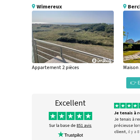
Wimereux
Berc
Appartement 2 pièces
Maison 
👉 E
Excellent
Je tenais à
Je tenais à r
précieuse lor
Sur la base de
851 avis
client
, il y a 