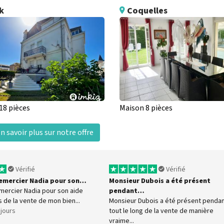
k
Coquelles
18 pièces
Maison 8 pièces
n savoir plus sur notre offre
Vérifié
Vérifié
 remercier Nadia pour son…
Monsieur Dubois a été présent
emercier Nadia pour son aide
pendant…
s de la vente de mon bien...
Monsieur Dubois a été présent penda
8 jours
tout le long de la vente de manière
vraime...