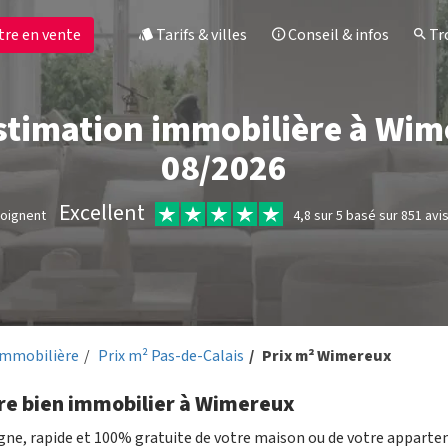
tre en vente
Tarifs & villes
Conseil & infos
Tro
estimation immobilière à Wim
08/2026
Excellent
moignent
4,8 sur 5 basé sur 851 avi
immobilière
Prix m² Pas-de-Calais
Prix m² Wimereux
tre bien immobilier à Wimereux
igne, rapide et 100% gratuite de votre maison ou de votre appart