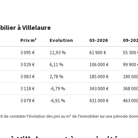
ilier à Villelaure
Prix m²
Evolution
03-2026
09-20
3 095 €
11,93 %
61 900 €
55 300 
3 029 €
6,11 %
106 000 €
99 900 
3 083 €
2,78 %
185 000 €
180 000
3 118 €
-6,79 %
343 000 €
368 000
3 079 €
-6,91 %
431 000 €
463 000
t de constater l'évolution des prix au m² de l'immobilier sur une période don