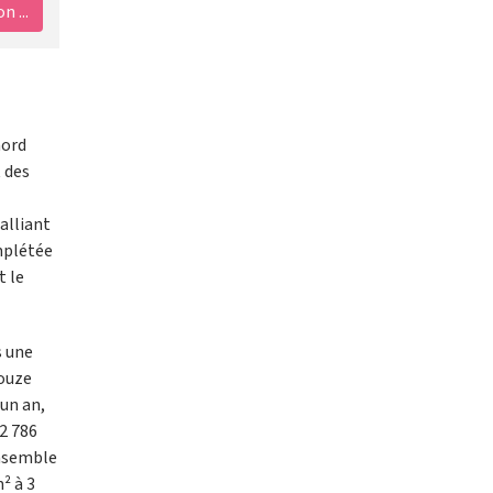
 ...
nord
t des
alliant
omplétée
t le
s une
douze
 un an,
 2 786
ensemble
² à 3