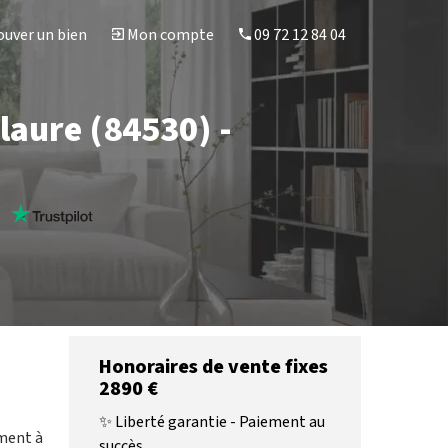
uver un bien
Mon compte
09 72 12 84 04
laure (84530) -
s
Honoraires de vente fixes
2890 €
✨ Liberté garantie - Paiement au
ement à
succès