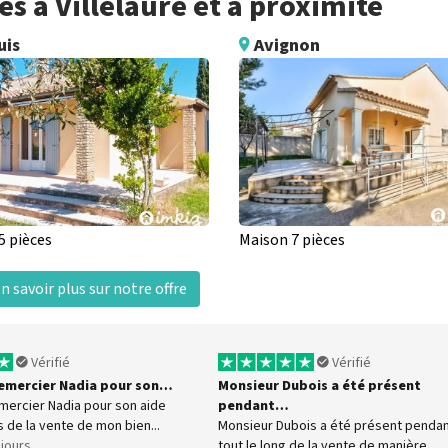
 à Villelaure et à proximité
uis
Avignon
5 pièces
Maison 7 pièces
n savoir plus sur notre offre
Vérifié
Vérifié
 remercier Nadia pour son…
Monsieur Dubois a été présent
emercier Nadia pour son aide
pendant…
s de la vente de mon bien...
Monsieur Dubois a été présent penda
7 jours
tout le long de la vente de manière