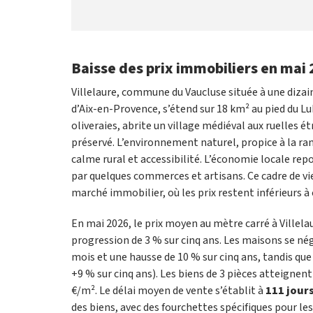
Baisse des prix immobiliers en mai 
Villelaure, commune du Vaucluse située à une dizai
d’Aix-en-Provence, s’étend sur 18 km² au pied du Lub
oliveraies, abrite un village médiéval aux ruelles é
préservé. L’environnement naturel, propice à la rand
calme rural et accessibilité. L’économie locale rep
par quelques commerces et artisans. Ce cadre de vi
marché immobilier, où les prix restent inférieurs à
En mai 2026, le prix moyen au mètre carré à Villela
progression de 3 % sur cinq ans. Les maisons se n
mois et une hausse de 10 % sur cinq ans, tandis qu
+9 % sur cinq ans). Les biens de 3 pièces atteignent
€/m². Le délai moyen de vente s’établit à
111 jour
des biens, avec des fourchettes spécifiques pour le