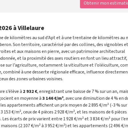
Obtenir mon estimation
2026 à Villelaure
ne de kilomètres au sud d’Apt et à une trentaine de kilomètres au 
eron. Son territoire, caractérisé par des collines, des vignobles e
troites et aux maisons en pierre, avec un patrimoine architectural
onnée, et la proximité des axes routiers en font un lieu attractif, 
ose sur l’agriculture, notamment la viticulture et l’oléiculture, c
e, combiné à une desserte régionale efficace, influence directemen
 ceux des zones urbaines voisines.
ure s’élève à
2 932 €
, enregistrant une baisse de 7 % sur un an, mai
égocient en moyenne à
3 146 €/m²
, avec une diminution de 4 % en 
e les appartements affichent un prix moyen de 2 895 €/m² (-3 % sur
 3 153 €/m², ceux de 4 pièces 2 928 €/m², et les maisons de 6 pièces
s
. Les écarts de prix varient entre 1 928 €/m² et 3 834 €/m² pour l’
s maisons (2 107 €/m² à 3 952 €/m²) et les appartements (2 496 €/m