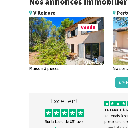
Nos annonces immobilières
Villelaure
Pert
Vendu
Maison 3 pièces
Maison 
👉 E
Excellent
Je tenais à
Je tenais à r
précieuse lor
Sur la base de
851 avis
client
, il y a 