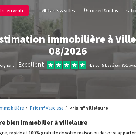
tre en vente
Tarifs & villes
Conseil & infos
Tro
estimation immobilière à Ville
08/2026
Excellent
moignent
4,8 sur 5 basé sur 851 avi
immobilière
Prix m² Vaucluse
Prix m² Villelaure
e bien immobilier à Villelaure
igne, rapide et 100% gratuite de votre maison ou de votre appart