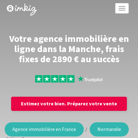
Toggle
naviga
Votre agence immobilière en
ligne dans la Manche, frais
fixes de 2890 € au succès
Estimez votre bien.
Préparez votre vente
Agence immobilière en France
Normandie