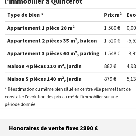
l'immobilier à Quincerot
Type de bien *
Prix m²
Evo
Appartement 1 pièce 20 m²
1 560 €
0,0
Appartement 2 pièces 35 m², balcon
1 520 €
-5,
Appartement 3 pièces 60 m², parking
1 548 €
-8,
Maison 4 pièces 110 m², jardin
882 €
4,9
Maison 5 pièces 140 m², jardin
879 €
5,1
* Réestimation du même bien situé en centre ville permettant de
constater l'évolution des prix au m² de l'immobilier sur une
période donnée
Honoraires de vente fixes 2890 €