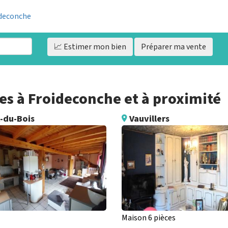
ideconche
📈 Estimer
mon bien
Préparer ma vente
s à Froideconche et à proximité
-du-Bois
Vauvillers
Maison 6 pièces