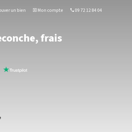
uver un bien
Mon compte
09 72 12 84 04
econche, frais
s
e