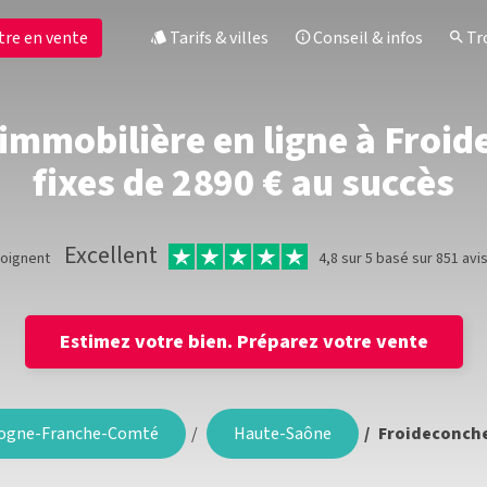
tre en vente
Tarifs & villes
Conseil & infos
Tro
immobilière en ligne à Froid
fixes de 2890 € au succès
Excellent
moignent
4,8 sur 5 basé sur 851 avi
Estimez votre bien.
Préparez votre vente
ogne-Franche-Comté
Haute-Saône
Froideconch