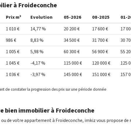
ilier à Froideconche
Prix m²
Evolution
05-2026
08-2025
01-2
1 010 €
14,77 %
20 200 €
17 600 €
17 00
986 €
8,83 %
34 500 €
31 700 €
30 70
1 005 €
5,98 %
60 300 €
56 900 €
55 20
1 045 €
-4,17 %
115 000 €
120 000 €
125 0
1 036 €
-3,97 %
145 000 €
151 000 €
157 0
ant de constater la progression des prix sur une période donnée
e bien immobilier à Froideconche
n ou de votre appartement à Froideconche, imkiz vous propose de r