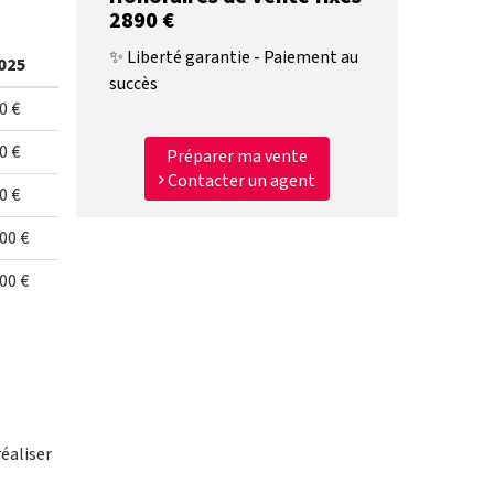
2890 €
✨ Liberté garantie - Paiement au
025
succès
0 €
0 €
Préparer ma vente
Contacter un agent
0 €
00 €
00 €
éaliser