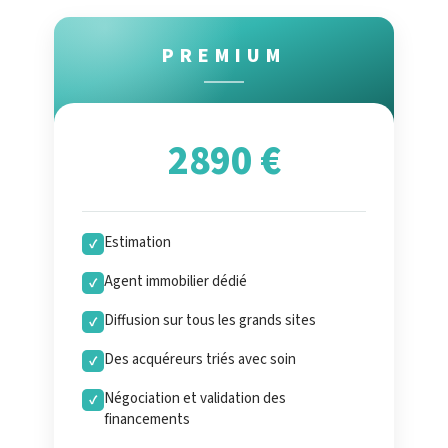
PREMIUM
2890 €
Estimation
✓
Agent immobilier dédié
✓
Diffusion sur tous les grands sites
✓
Des acquéreurs triés avec soin
✓
Négociation et validation des
✓
financements