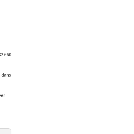
82 660
e dans
yer