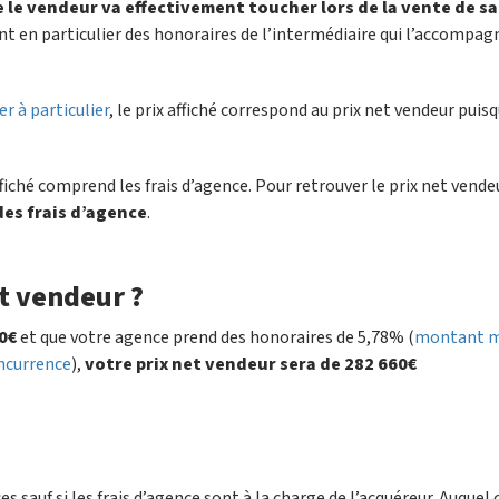
le vendeur va effectivement toucher lors de la vente de sa
t en particulier des honoraires de l’intermédiaire qui l’accompag
r à particulier
, le prix affiché correspond au prix net vendeur puis
ffiché comprend les frais d’agence. Pour retrouver le prix net vend
 des frais d’agence
.
t vendeur ?
0€
et que votre agence prend des honoraires de 5,78% (
montant 
oncurrence
),
votre prix net vendeur sera de 282 660€
s sauf si les frais d’agence sont à la charge de l’acquéreur. Auquel 