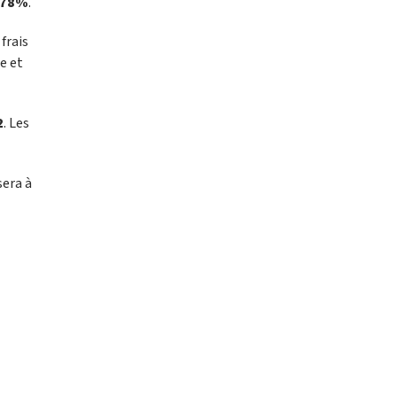
,78%
.
frais
e et
2
. Les
sera à