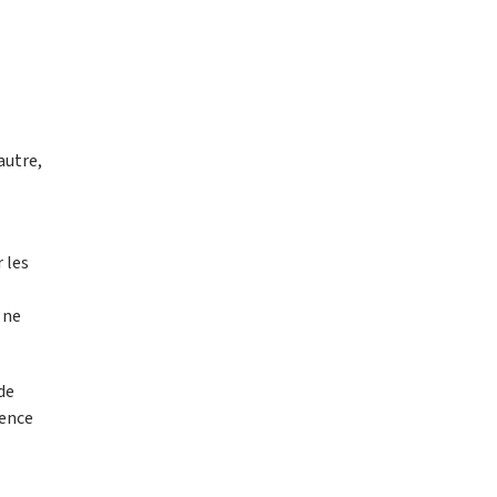
.
autre,
 les
 ne
de
sence