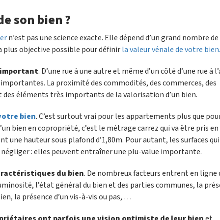
e son bien ?
ier
n’est pas une science exacte. Elle dépend d’un grand nombre de
la plus objective possible pour définir
la valeur vénale de votre bien
s important
. D’une rue à une autre et même d’un côté d’une rue à l’
ès importantes. La proximité des commodités, des commerces, des
 des éléments très importants de la valorisation d’un bien.
votre bien
. C’est surtout vrai pour les appartements plus que pour
’un bien en copropriété, c’est le métrage carrez qui va être pris en
ont une hauteur sous plafond d’1,80m. Pour autant, les surfaces qui
à négliger : elles peuvent entraîner une plu-value importante.
aractéristiques du bien
. De nombreux facteurs entrent en ligne 
luminosité, l’état général du bien et des parties communes, la pré
bien, la présence d’un vis-à-vis ou pas, …
riétaires ont parfois une vision optimiste de leur bien
et