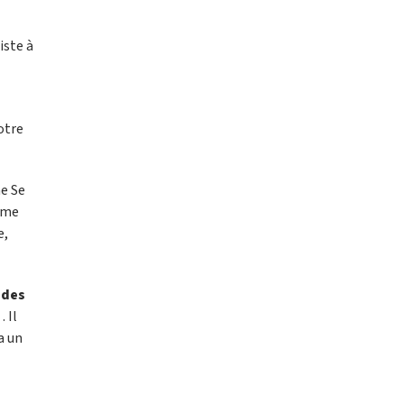
iste à
otre
me Se
ême
e,
 des
.
. Il
a un