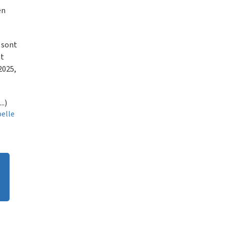
en
i sont
nt
2025,
..)
pelle