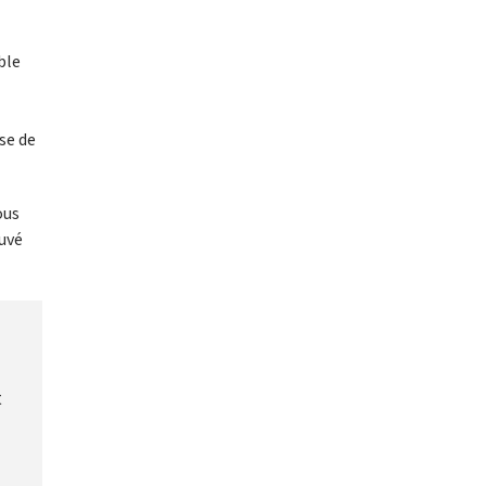
ble
se de
ous
ouvé
t