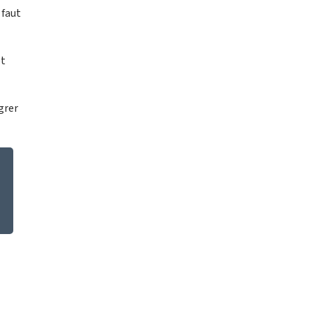
 faut
et
grer