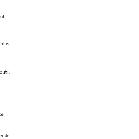
ut.
 plus
outil
te
.
er de