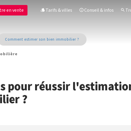
tre en vente
Tarifs & villes
Conseil & infos
Tro
Comment estimer son bien immobilier ?
obilière
és pour réussir l'estimatio
lier ?