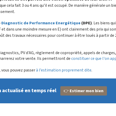
que cela fait 3 ou 4 ans qu’il est occupé. De manière générale un bi
issement.
e
Diagnostic de Performance Energétique
(DPE)
. Les biens qu
et dans une moindre mesure en E) ont clairement des prix qui so
 coût des travaux nécessaires pour continuer à être loués à partir de 
gnostics, PV d'AG, règlement de copropriété, appels de charges,.
marrerez votre vente. Ils permettront de
constituer ce que l'on ap
, vous pouvez passer
à l’estimation proprement dite
.
n actualisé en temps réel
👉
Estimer mon bien