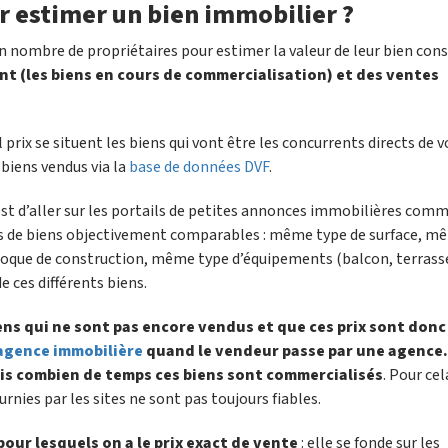
r estimer un bien immobilier ?
n nombre de propriétaires pour estimer la valeur de leur bien cons
ent (les biens en cours de commercialisation) et des ventes
prix se situent les biens qui vont être les concurrents directs de v
 biens vendus via la
base de données DVF
.
st d’aller sur les portails de petites annonces immobilières com
ces de biens objectivement comparables : même type de surface, m
que de construction, même type d’équipements (balcon, terrass
e ces différents biens.
ens qui ne sont pas encore vendus et que ces prix sont donc
'agence immobilière
quand le vendeur passe par une agence
is combien de temps ces biens sont commercialisés
. Pour cel
ournies par les sites ne sont pas toujours fiables.
pour lesquels on a le prix exact de vente
: elle se fonde sur les