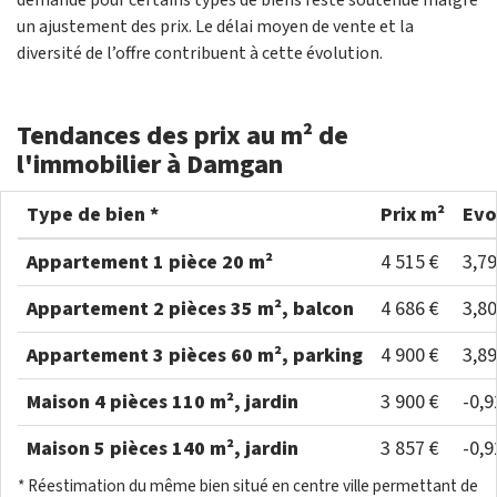
demande pour certains types de biens reste soutenue malgré
un ajustement des prix. Le délai moyen de vente et la
diversité de l’offre contribuent à cette évolution.
Tendances des prix au m² de
l'immobilier à Damgan
Type de bien *
Prix m²
Evo
Appartement 1 pièce 20 m²
4 515 €
3,7
Appartement 2 pièces 35 m², balcon
4 686 €
3,8
Appartement 3 pièces 60 m², parking
4 900 €
3,8
Maison 4 pièces 110 m², jardin
3 900 €
-0,
Maison 5 pièces 140 m², jardin
3 857 €
-0,
* Réestimation du même bien situé en centre ville permettant de