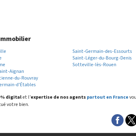
 immobilier
ille
Saint-Germain-des-Essourts
e
Saint-Léger-du-Bourg-Denis
me
Sotteville-lès-Rouen
aint-Aignan
tienne-du-Rouvray
ermain-d'Étables
% digital
et l'
expertise de nos agents
partout en France
vo
tué votre bien.