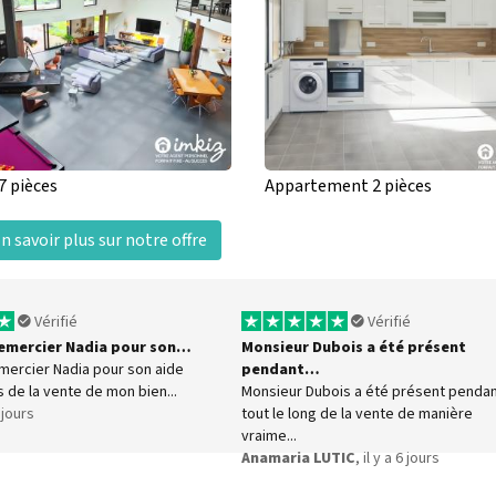
7 pièces
Appartement 2 pièces
n savoir plus sur notre offre
Vérifié
Vérifié
 remercier Nadia pour son…
Monsieur Dubois a été présent
emercier Nadia pour son aide
pendant…
s de la vente de mon bien...
Monsieur Dubois a été présent penda
5 jours
tout le long de la vente de manière
vraime...
Anamaria LUTIC
, il y a 6 jours