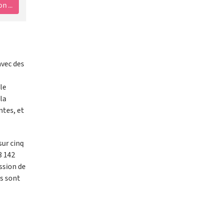
 ...
avec des
le
la
ntes, et
sur cinq
3 142
ssion de
rs sont