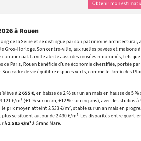
Obtenir mon estimation
 2026 à Rouen
long de la Seine et se distingue par son patrimoine architectural, 
ros-Horloge. Son centre-ville, aux ruelles pavées et maisons à
commercial. La ville abrite aussi des musées renommés, tels que 
 de Paris, Rouen bénéficie d’une économie diversifiée, portée par 
. Son cadre de vie équilibre espaces verts, comme le Jardin des Pla
s’élève à
2 655 €
, en baisse de 2 % sur un an mais en hausse de 5 % 
 121 €/m² (+1 % sur un an, +12 % sur cinq ans), avec des studios à 
, le prix moyen atteint 2 533 €/m², stable sur un an mais en progre
t plus se situent autour de 2 430 €/m². Les disparités entre quartie
ur à
1 585 €/m²
à Grand Mare.