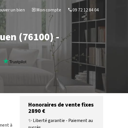
uver un bien
Mon compte
09 72 12 84 04
uen (76100) -
s
Honoraires de vente fixes
2890 €
✨ Liberté garantie - Paiement au
ement à
succès