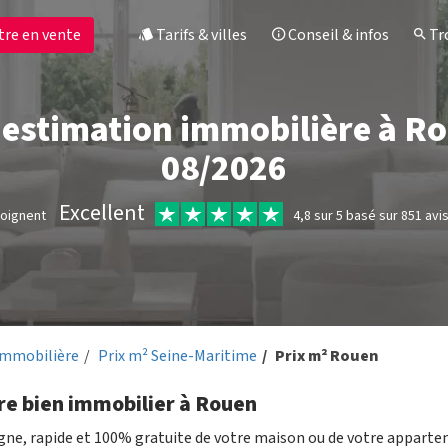
tre en vente
Tarifs & villes
Conseil & infos
Tro
t estimation immobilière à Ro
08/2026
Excellent
moignent
4,8 sur 5 basé sur 851 avi
immobilière
Prix m² Seine-Maritime
Prix m² Rouen
re bien immobilier à Rouen
igne, rapide et 100% gratuite de votre maison ou de votre appart