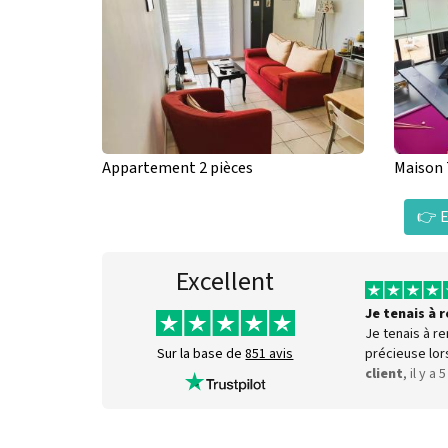
Appartement 2 pièces
Maison 
👉 E
Excellent
Je tenais à
Je tenais à r
précieuse lor
Sur la base de
851 avis
client
, il y a 