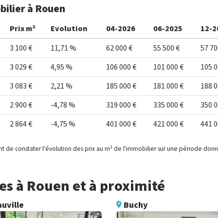
bilier à Rouen
Prix m²
Evolution
04-2026
06-2025
12-2
3 100 €
11,71 %
62 000 €
55 500 €
57 70
3 029 €
4,95 %
106 000 €
101 000 €
105 0
3 083 €
2,21 %
185 000 €
181 000 €
188 0
2 900 €
-4,78 %
319 000 €
335 000 €
350 0
2 864 €
-4,75 %
401 000 €
421 000 €
441 0
t de constater l'évolution des prix au m² de l'immobilier sur une période don
s à Rouen et à proximité
uville
Buchy