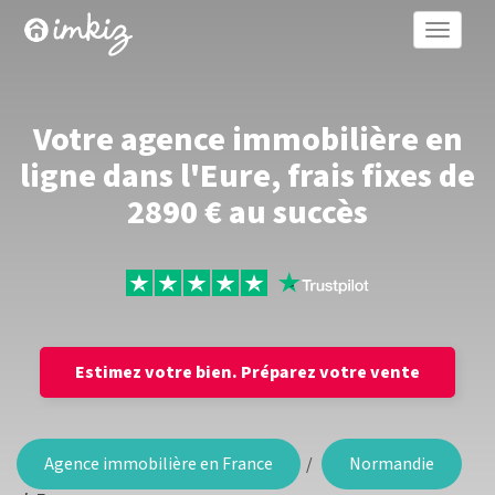
Toggle
naviga
Votre agence immobilière en
ligne dans l'Eure, frais fixes de
2890 € au succès
Estimez votre bien.
Préparez votre vente
Agence immobilière en France
Normandie