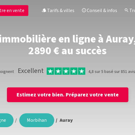
tre en vente
Tarifs & villes
Conseil & infos
Tro
immobilière en ligne à Auray, 
2890 € au succès
Excellent
moignent
4,8 sur 5 basé sur 851 avi
Estimez votre bien.
Préparez votre vente
gne
Morbihan
Auray