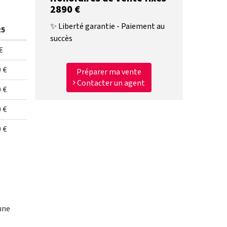
2890 €
✨ Liberté garantie - Paiement au
25
succès
€
 €
Préparer ma vente
Contacter un agent
 €
 €
 €
une