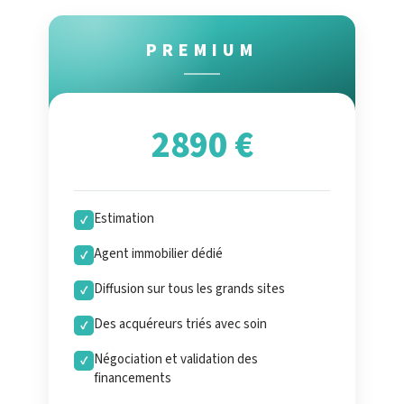
PREMIUM
2890 €
Estimation
✓
Agent immobilier dédié
✓
Diffusion sur tous les grands sites
✓
Des acquéreurs triés avec soin
✓
Négociation et validation des
✓
financements