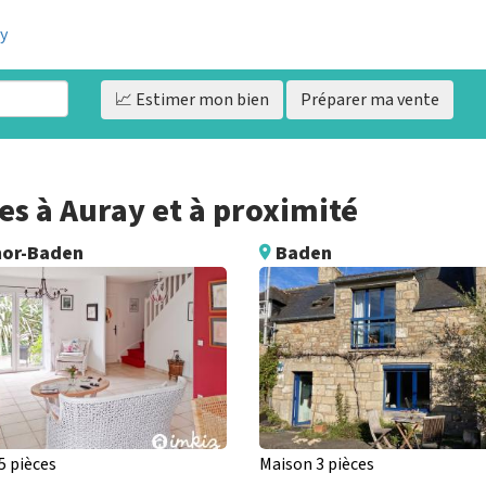
ay
📈 Estimer
mon bien
Préparer ma vente
s à Auray et à proximité
or-Baden
Baden
5 pièces
Maison 3 pièces