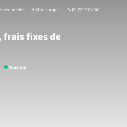
uver un bien
Mon compte
09 72 12 84 04
frais fixes de
s