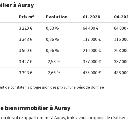
ilier à Auray
Prix m²
Evolution
01-2026
04-20
3 220 €
0,63 %
64 400 €
64 000 
3 343 €
0,86 %
117 000 €
116 000
3 500 €
0,96 %
210 000 €
208 000
3 427 €
-2,58 %
377 000 €
387 000
3 393 €
-2,66 %
475 000 €
488 000
ant de constater la progression des prix sur une période donnée
e bien immobilier à Auray
 ou de votre appartement à Auray, imkiz vous propose de réaliser 