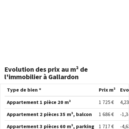
Evolution des prix au m² de
l'immobilier à Gallardon
Type de bien *
Prix m²
Evo
Appartement 1 pièce 20 m²
1 725 €
4,2
Appartement 2 pièces 35 m², balcon
1 686 €
-1,
Appartement 3 pièces 60 m², parking
1 717 €
-4,