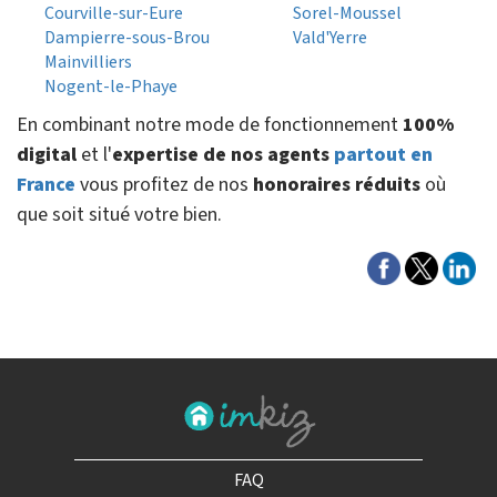
Courville-sur-Eure
Sorel-Moussel
Dampierre-sous-Brou
Vald'Yerre
Mainvilliers
Nogent-le-Phaye
En combinant notre mode de fonctionnement
100%
digital
et l'
expertise de nos agents
partout en
France
vous profitez de nos
honoraires réduits
où
que soit situé votre bien.
FAQ