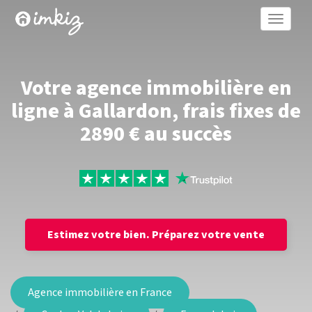
Toggle
naviga
Votre agence immobilière en
ligne à Gallardon, frais fixes de
2890 € au succès
Estimez votre bien.
Préparez votre vente
Agence immobilière en France