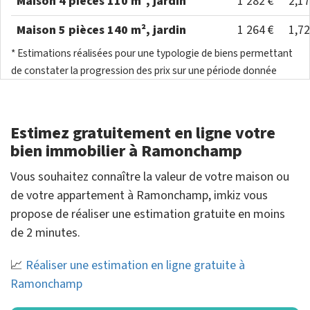
Maison 4 pièces 110 m², jardin
1 282 €
2,1
Maison 5 pièces 140 m², jardin
1 264 €
1,7
* Estimations réalisées pour une typologie de biens permettant
de constater la progression des prix sur une période donnée
Estimez gratuitement en ligne votre
bien immobilier à Ramonchamp
Vous souhaitez connaître la valeur de votre maison ou
de votre appartement à Ramonchamp, imkiz vous
propose de réaliser une estimation gratuite en moins
de 2 minutes.
📈
Réaliser une estimation en ligne gratuite à
Ramonchamp