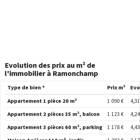
Evolution des prix au m² de
l'immobilier à Ramonchamp
Type de bien *
Prix m²
Evo
Appartement 1 pièce 20 m²
1 090 €
4,3
Appartement 2 pièces 35 m², balcon
1 123 €
4,2
Appartement 3 pièces 60 m², parking
1 178 €
4,4