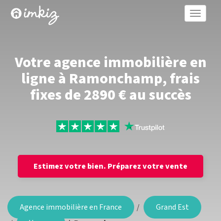
Toggle
naviga
Votre agence immobilière en
ligne à Ramonchamp, frais
fixes de 2890 € au succès
Estimez votre bien.
Préparez votre vente
Agence immobilière en France
Grand Est