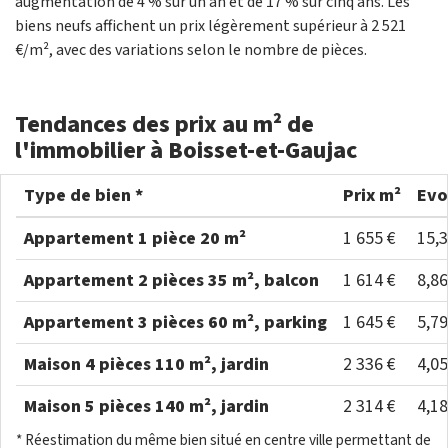
augmentation de 4 % sur un an et de 17 % sur cinq ans. Les
biens neufs affichent un prix légèrement supérieur à 2 521
€/m², avec des variations selon le nombre de pièces.
Tendances des prix au m² de
l'immobilier à Boisset-et-Gaujac
Type de bien *
Prix m²
Evo
Appartement 1 pièce 20 m²
1 655 €
15,
Appartement 2 pièces 35 m², balcon
1 614 €
8,8
Appartement 3 pièces 60 m², parking
1 645 €
5,7
Maison 4 pièces 110 m², jardin
2 336 €
4,0
Maison 5 pièces 140 m², jardin
2 314 €
4,1
* Réestimation du même bien situé en centre ville permettant de