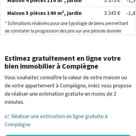
Maison 4 pièces 110 m², jardin
3 373 €
-1,
Maison 5 pièces 140 m², jardin
3 343 €
-1,
* Estimations réalisées pour une typologie de biens permettant
de constater la progression des prix sur une période donnée
Estimez gratuitement en ligne votre
bien immobilier à Compiègne
Vous souhaitez connaître la valeur de votre maison ou
de votre appartement à Compiègne, imkiz vous propose
de réaliser une estimation gratuite en moins de 2
minutes.
📈
Réaliser une estimation en ligne gratuite à
Compiègne