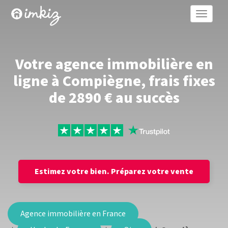
Toggle
naviga
Votre agence immobilière en
ligne à Compiègne, frais fixes
de 2890 € au succès
Estimez votre bien.
Préparez votre vente
Agence immobilière en France