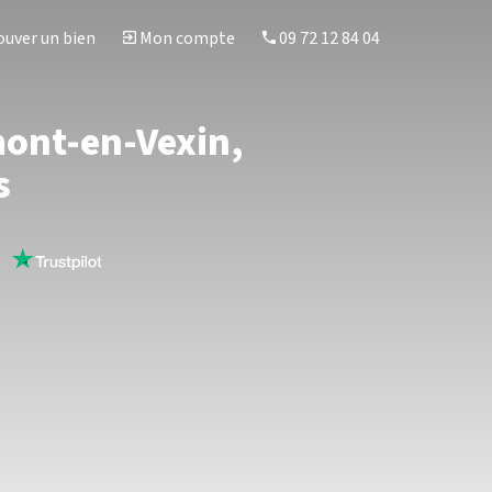
uver un bien
Mon compte
09 72 12 84 04
mont-en-Vexin,
s
s