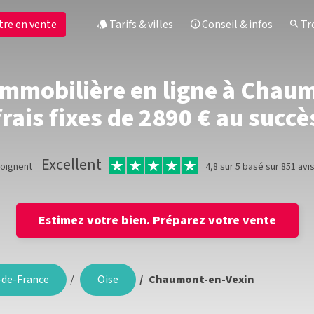
tre en vente
Tarifs & villes
Conseil & infos
Tro
immobilière en ligne à Chau
frais fixes de 2890 € au succè
Excellent
moignent
4,8 sur 5 basé sur 851 avi
Estimez votre bien.
Préparez votre vente
-de-France
Oise
Chaumont-en-Vexin