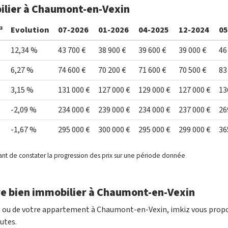
bilier à Chaumont-en-Vexin
²
Evolution
07-2026
01-2026
04-2025
12-2024
05
12,34 %
43 700 €
38 900 €
39 600 €
39 000 €
46
6,27 %
74 600 €
70 200 €
71 600 €
70 500 €
83
3,15 %
131 000 €
127 000 €
129 000 €
127 000 €
13
-2,09 %
234 000 €
239 000 €
234 000 €
237 000 €
26
-1,67 %
295 000 €
300 000 €
295 000 €
299 000 €
36
ant de constater la progression des prix sur une période donnée
re bien immobilier à Chaumont-en-Vexin
on ou de votre appartement à Chaumont-en-Vexin, imkiz vous prop
utes.