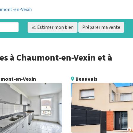
haumont-en-Vexin
📈 Estimer
mon bien
Préparer ma vente
es à Chaumont-en-Vexin et à
mont-en-Vexin
Beauvais