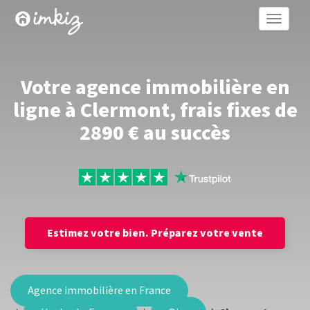
Toggle
naviga
Votre agence immobilière en
ligne à Clermont, frais fixes de
2890 € au succès
Estimez votre bien.
Préparez votre vente
Agence immobilière en France