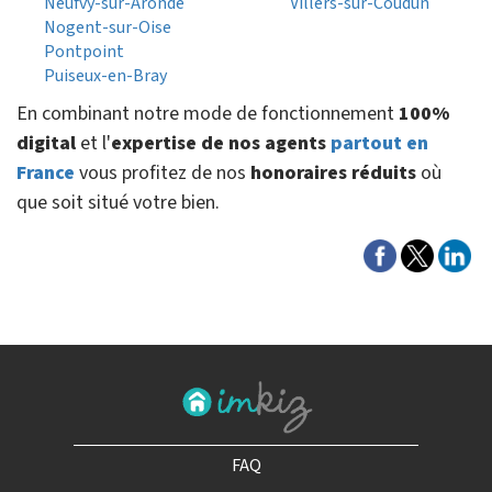
Neufvy-sur-Aronde
Villers-sur-Coudun
Nogent-sur-Oise
Pontpoint
Puiseux-en-Bray
En combinant notre mode de fonctionnement
100%
digital
et l'
expertise de nos agents
partout en
France
vous profitez de nos
honoraires réduits
où
que soit situé votre bien.
FAQ