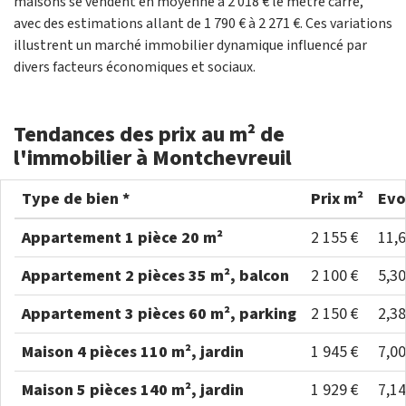
maisons se vendent en moyenne à 2 018 € le mètre carré,
avec des estimations allant de 1 790 € à 2 271 €. Ces variations
illustrent un marché immobilier dynamique influencé par
divers facteurs économiques et sociaux.
Tendances des prix au m² de
l'immobilier à Montchevreuil
Type de bien *
Prix m²
Evo
Appartement 1 pièce 20 m²
2 155 €
11,
Appartement 2 pièces 35 m², balcon
2 100 €
5,3
Appartement 3 pièces 60 m², parking
2 150 €
2,3
Maison 4 pièces 110 m², jardin
1 945 €
7,0
Maison 5 pièces 140 m², jardin
1 929 €
7,1