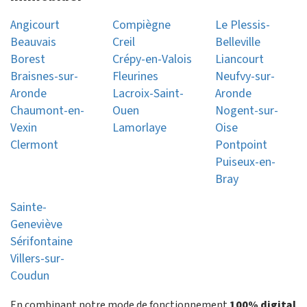
Angicourt
Compiègne
Le Plessis-
Beauvais
Creil
Belleville
Borest
Crépy-en-Valois
Liancourt
Braisnes-sur-
Fleurines
Neufvy-sur-
Aronde
Lacroix-Saint-
Aronde
Chaumont-en-
Ouen
Nogent-sur-
Vexin
Lamorlaye
Oise
Clermont
Pontpoint
Puiseux-en-
Bray
Sainte-
Geneviève
Sérifontaine
Villers-sur-
Coudun
En combinant notre mode de fonctionnement
100% digital