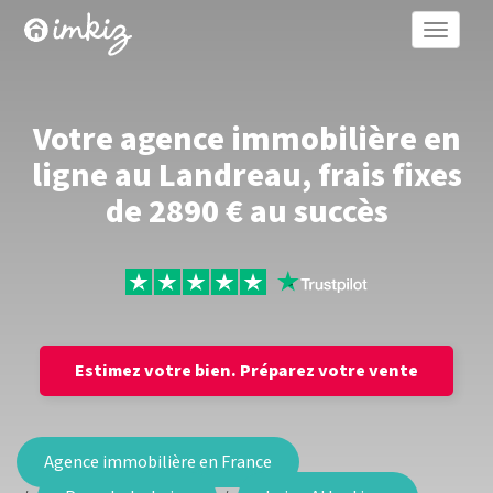
Toggle
naviga
Votre agence immobilière en
ligne au Landreau, frais fixes
de 2890 € au succès
Estimez votre bien.
Préparez votre vente
Agence immobilière en France