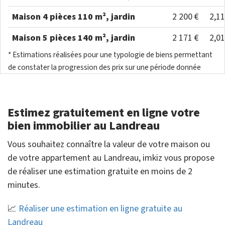
Maison 4 pièces 110 m², jardin
2 200 €
2,1
Maison 5 pièces 140 m², jardin
2 171 €
2,0
* Estimations réalisées pour une typologie de biens permettant
de constater la progression des prix sur une période donnée
Estimez gratuitement en ligne votre
bien immobilier au Landreau
Vous souhaitez connaître la valeur de votre maison ou
de votre appartement au Landreau, imkiz vous propose
de réaliser une estimation gratuite en moins de 2
minutes.
📈
Réaliser une estimation en ligne gratuite au
Landreau