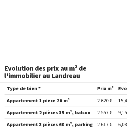
Evolution des prix au m² de
l'immobilier au Landreau
Type de bien *
Prix m²
Evo
Appartement 1 pièce 20 m²
2 620 €
15,
Appartement 2 pièces 35 m², balcon
2 557 €
9,1
Appartement 3 pièces 60 m², parking
2 617 €
6,0