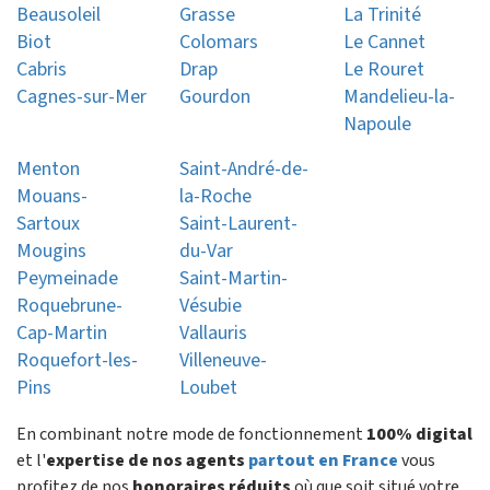
Beausoleil
Grasse
La Trinité
Biot
Colomars
Le Cannet
Cabris
Drap
Le Rouret
Cagnes-sur-Mer
Gourdon
Mandelieu-la-
Napoule
Menton
Saint-André-de-
Mouans-
la-Roche
Sartoux
Saint-Laurent-
Mougins
du-Var
Peymeinade
Saint-Martin-
Roquebrune-
Vésubie
Cap-Martin
Vallauris
Roquefort-les-
Villeneuve-
Pins
Loubet
En combinant notre mode de fonctionnement
100% digital
et l'
expertise de nos agents
partout en France
vous
profitez de nos
honoraires réduits
où que soit situé votre