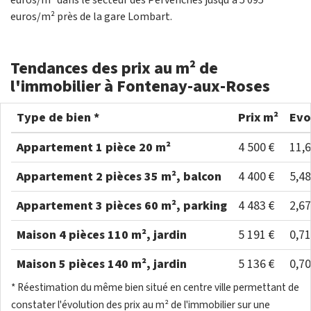
euros/m² dans le secteur des Pervenches jusqu'à 5 095
euros/m² près de la gare Lombart.
Tendances des prix au m² de
l'immobilier à Fontenay-aux-Roses
Type de bien *
Prix m²
Evo
Appartement 1 pièce 20 m²
4 500 €
11,
Appartement 2 pièces 35 m², balcon
4 400 €
5,4
Appartement 3 pièces 60 m², parking
4 483 €
2,6
Maison 4 pièces 110 m², jardin
5 191 €
0,7
Maison 5 pièces 140 m², jardin
5 136 €
0,7
* Réestimation du même bien situé en centre ville permettant de
constater l'évolution des prix au m² de l'immobilier sur une