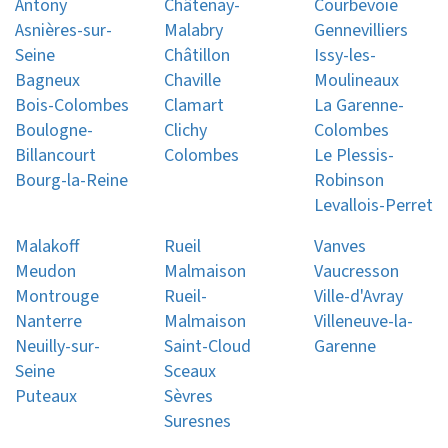
Antony
Châtenay-
Courbevoie
Asnières-sur-
Malabry
Gennevilliers
Seine
Châtillon
Issy-les-
Bagneux
Chaville
Moulineaux
Bois-Colombes
Clamart
La Garenne-
Boulogne-
Clichy
Colombes
Billancourt
Colombes
Le Plessis-
Bourg-la-Reine
Robinson
Levallois-Perret
Malakoff
Rueil
Vanves
Meudon
Malmaison
Vaucresson
Montrouge
Rueil-
Ville-d'Avray
Nanterre
Malmaison
Villeneuve-la-
Neuilly-sur-
Saint-Cloud
Garenne
Seine
Sceaux
Puteaux
Sèvres
Suresnes