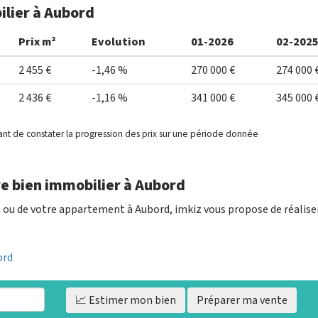
ilier à Aubord
Prix m²
Evolution
01-2026
02-202
2 455 €
-1,46 %
270 000 €
274 000 
2 436 €
-1,16 %
341 000 €
345 000 
ant de constater la progression des prix sur une période donnée
e bien immobilier à Aubord
n ou de votre appartement à Aubord, imkiz vous propose de réalise
ord
📈 Estimer
mon bien
Préparer ma vente