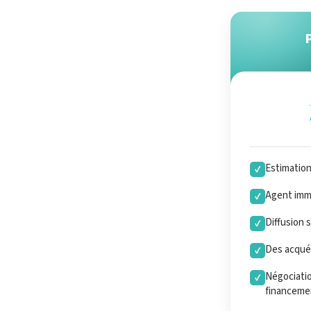
Estimatio
✓
Agent immo
✓
Diffusion 
✓
Des acquér
✓
Négociatio
✓
financeme