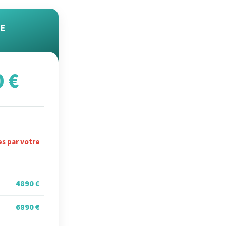
E
0 €
es par votre
4890 €
6890 €