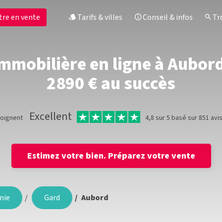
tre en vente
Tarifs & villes
Conseil & infos
Tro
mmobilière en ligne à Aubord,
2890 € au succès
Excellent
moignent
4,8 sur 5 basé sur 851 avi
Estimez votre bien.
Préparez votre vente
nie
Gard
Aubord