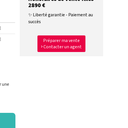
2890 €
✨ Liberté garantie - Paiement au
5
succès
€
€
Préparer ma vente
Contacter un agent
r une