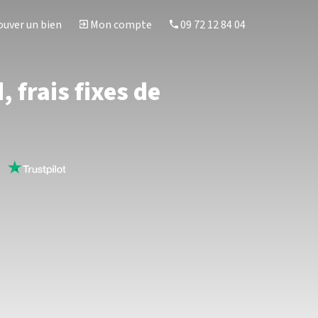
uver un bien
Mon compte
09 72 12 84 04
 frais fixes de
s