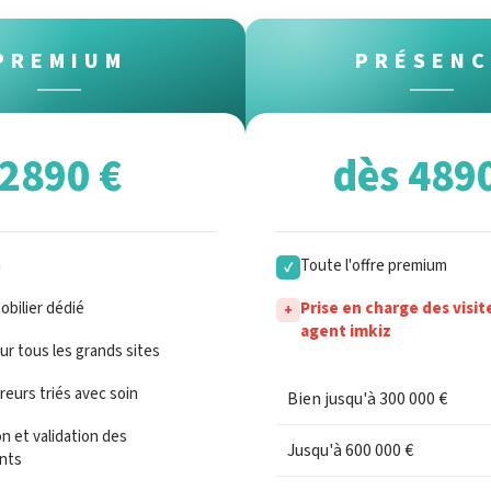
PREMIUM
PRÉSENC
2890 €
dès 489
n
Toute l'offre premium
✓
bilier dédié
Prise en charge des visit
+
agent imkiz
sur tous les grands sites
eurs triés avec soin
Bien jusqu'à 300 000 €
n et validation des
Jusqu'à 600 000 €
nts