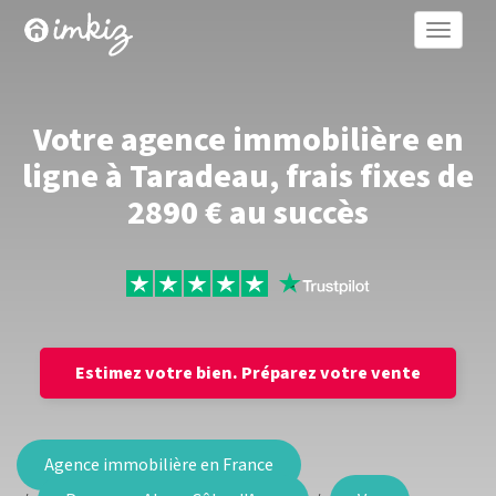
Toggle
naviga
Votre agence immobilière en
ligne à Taradeau, frais fixes de
2890 € au succès
Estimez votre bien.
Préparez votre vente
Agence immobilière en France