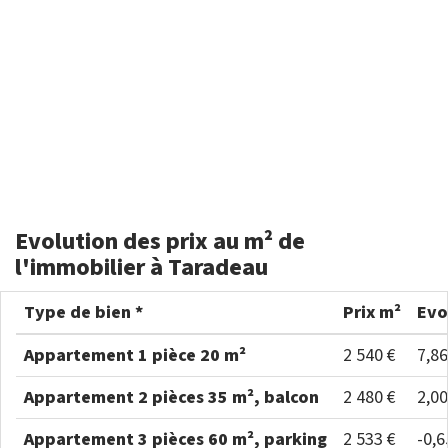
Evolution des prix au m² de
l'immobilier à Taradeau
Type de bien *
Prix m²
Evo
Appartement 1 pièce 20 m²
2 540 €
7,8
Appartement 2 pièces 35 m², balcon
2 480 €
2,0
Appartement 3 pièces 60 m², parking
2 533 €
-0,