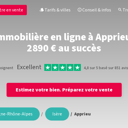
tre en vente
Tarifs & villes
Conseil & infos
Tro
mmobilière en ligne à Apprieu,
2890 € au succès
Excellent
moignent
4,8 sur 5 basé sur 851 avi
Estimez votre bien.
Préparez votre vente
gne-Rhône-Alpes
Isère
Apprieu