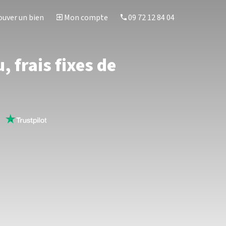
uver un bien
Mon compte
09 72 12 84 04
 frais fixes de
s