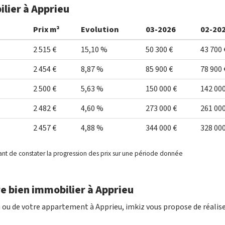
ilier à Apprieu
Prix m²
Evolution
03-2026
02-20
2 515 €
15,10 %
50 300 €
43 700 
2 454 €
8,87 %
85 900 €
78 900 
2 500 €
5,63 %
150 000 €
142 000
2 482 €
4,60 %
273 000 €
261 000
2 457 €
4,88 %
344 000 €
328 000
ant de constater la progression des prix sur une période donnée
e bien immobilier à Apprieu
 ou de votre appartement à Apprieu, imkiz vous propose de réalis