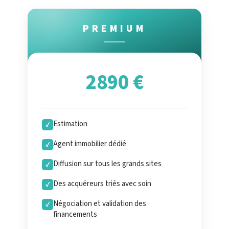
PREMIUM
2890 €
Estimation
✓
Agent immobilier dédié
✓
Diffusion sur tous les grands sites
✓
Des acquéreurs triés avec soin
✓
Négociation et validation des
✓
financements