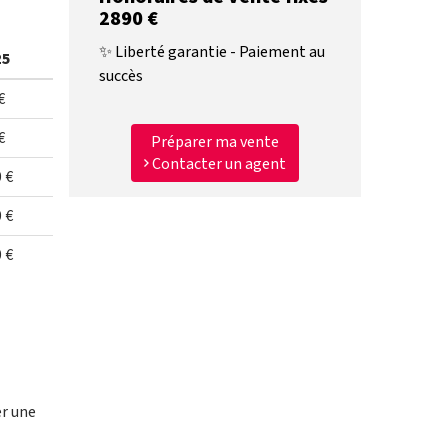
2890 €
✨ Liberté garantie - Paiement au
25
succès
€
€
Préparer ma vente
Contacter un agent
 €
 €
 €
er une