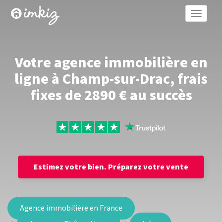
Toggle
naviga
Votre agence immobilière en
ligne à Champ-sur-Drac, frais
fixes de 2890 € au succès
Estimez votre bien.
Préparez votre vente
Agence immobilière en France