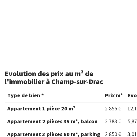
Evolution des prix au m² de
l'immobilier à Champ-sur-Drac
Type de bien *
Prix m²
Evo
Appartement 1 pièce 20 m²
2 855 €
12,
Appartement 2 pièces 35 m², balcon
2 783 €
5,8
Appartement 3 pièces 60 m², parking
2 850 €
3,0