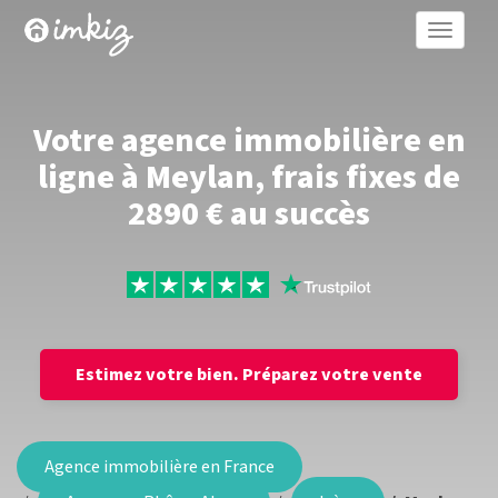
Toggle
naviga
Votre agence immobilière en
ligne à Meylan, frais fixes de
2890 € au succès
Estimez votre bien.
Préparez votre vente
Agence immobilière en France