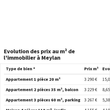
Evolution des prix au m² de
l'immobilier à Meylan
Type de bien *
Prix m²
Evo
Appartement 1 pièce 20 m²
3 290 €
15,
Appartement 2 pièces 35 m², balcon
3 229 €
8,6
Appartement 3 pièces 60 m², parking
3 267 €
5,3