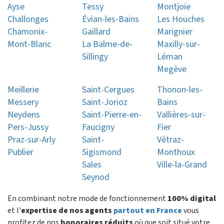
Ayse
Tessy
Montjoie
Challonges
Évian-les-Bains
Les Houches
Chamonix-
Gaillard
Marignier
Mont-Blanc
La Balme-de-
Maxilly-sur-
Sillingy
Léman
Megève
Meillerie
Saint-Cergues
Thonon-les-
Messery
Saint-Jorioz
Bains
Neydens
Saint-Pierre-en-
Vallières-sur-
Pers-Jussy
Faucigny
Fier
Praz-sur-Arly
Saint-
Vétraz-
Publier
Sigismond
Monthoux
Sales
Ville-la-Grand
Seynod
En combinant notre mode de fonctionnement
100% digital
et l'
expertise de nos agents
partout en France
vous
profitez de nos
honoraires réduits
où que soit situé votre