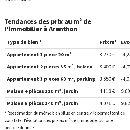
Haute-Savoie.
Tendances des prix au m² de
l'immobilier à Arenthon
Type de bien *
Prix m²
Evo
Appartement 1 pièce 20 m²
3 270 €
-4,
Appartement 2 pièces 35 m², balcon
3 400 €
-4,
Appartement 3 pièces 60 m², parking
3 550 €
-4,
Maison 4 pièces 110 m², jardin
4 118 €
9,6
Maison 5 pièces 140 m², jardin
4 071 €
9,6
* Réestimation du même bien situé en centre ville permettant de
constater l'évolution des prix au m² de l'immobilier sur une
période donnée