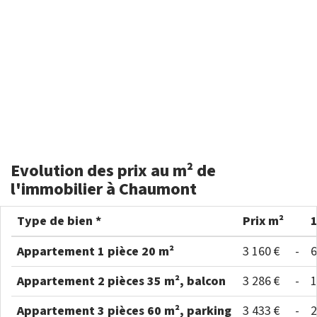
Evolution des prix au m² de
l'immobilier à Chaumont
Type de bien *
Prix m²
Appartement 1 pièce 20 m²
3 160 €
-
6
Appartement 2 pièces 35 m², balcon
3 286 €
-
1
Appartement 3 pièces 60 m², parking
3 433 €
-
2