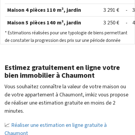
Maison 4 pièces 110 m², jardin
3 291 €
-
3
Maison 5 pièces 140 m², jardin
3 250 €
-
4
* Estimations réalisées pour une typologie de biens permettant
de constater la progression des prix sur une période donnée
Estimez gratuitement en ligne votre
bien immobilier à Chaumont
Vous souhaitez connaître la valeur de votre maison ou
de votre appartement à Chaumont, imkiz vous propose
de réaliser une estimation gratuite en moins de 2
minutes.
📈
Réaliser une estimation en ligne gratuite à
Chaumont