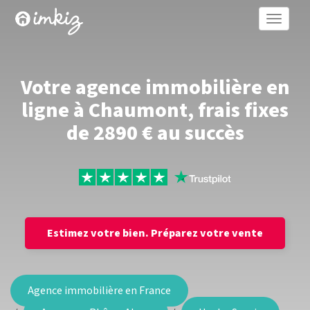
Toggle
naviga
Votre agence immobilière en
ligne à Chaumont, frais fixes
de 2890 € au succès
Estimez votre bien.
Préparez votre vente
Agence immobilière en France