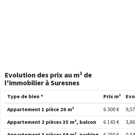
Evolution des prix au m² de
l'immobilier à Suresnes
Type de bien *
Prix m²
Evo
Appartement 1 pièce 20 m²
6 300 €
9,5
Appartement 2 pièces 35 m², balcon
6 143 €
3,8
Appartement 3 pièces 60 m², parking
6 250 €
0,5