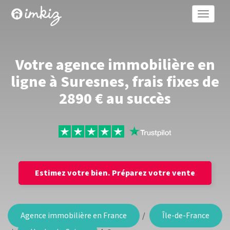
Toggle
naviga
Votre agence immobilière en
ligne à Suresnes, frais fixes de
2890 € au succès
Estimez votre bien.
Préparez votre vente
Agence immobilière en France
Île-de-France