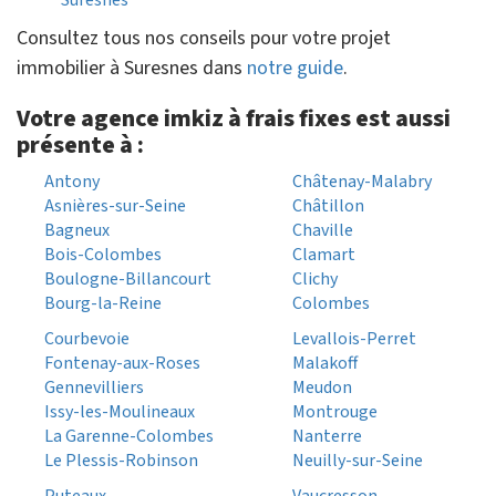
Suresnes
Consultez tous nos conseils pour votre projet
immobilier à Suresnes dans
notre guide
.
Votre agence imkiz à frais fixes est aussi
présente à :
Antony
Châtenay-Malabry
Asnières-sur-Seine
Châtillon
Bagneux
Chaville
Bois-Colombes
Clamart
Boulogne-Billancourt
Clichy
Bourg-la-Reine
Colombes
Courbevoie
Levallois-Perret
Fontenay-aux-Roses
Malakoff
Gennevilliers
Meudon
Issy-les-Moulineaux
Montrouge
La Garenne-Colombes
Nanterre
Le Plessis-Robinson
Neuilly-sur-Seine