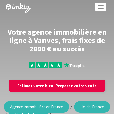
Toggle
naviga
Votre agence immobilière en
ligne à Vanves, frais fixes de
2890 € au succès
Estimez votre bien.
Préparez votre vente
Agence immobilière en France
Île-de-France