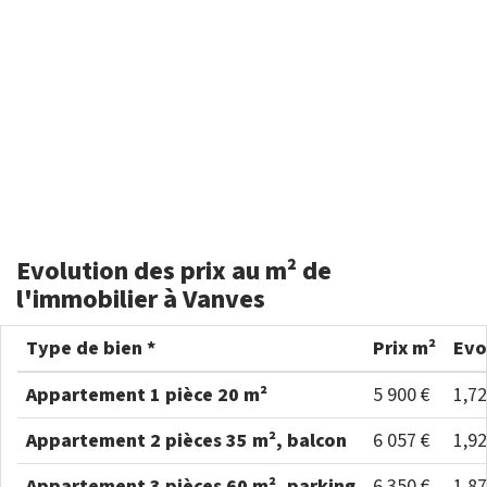
Evolution des prix au m² de
l'immobilier à Vanves
Type de bien *
Prix m²
Evo
Appartement 1 pièce 20 m²
5 900 €
1,7
Appartement 2 pièces 35 m², balcon
6 057 €
1,9
Appartement 3 pièces 60 m², parking
6 350 €
1,8