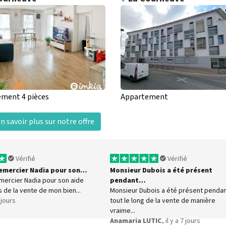
ment 4 pièces
Appartement
n savoir plus sur notre offre
Vérifié
Vérifié
 remercier Nadia pour son…
Monsieur Dubois a été présent
emercier Nadia pour son aide
pendant…
s de la vente de mon bien...
Monsieur Dubois a été présent penda
6 jours
tout le long de la vente de manière
vraime...
Anamaria LUTIC
, il y a 7 jours