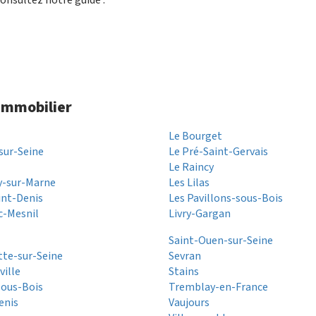
 immobilier
Le Bourget
sur-Seine
Le Pré-Saint-Gervais
Le Raincy
y-sur-Marne
Les Lilas
aint-Denis
Les Pavillons-sous-Bois
c-Mesnil
Livry-Gargan
Saint-Ouen-sur-Seine
itte-sur-Seine
Sevran
ille
Stains
sous-Bois
Tremblay-en-France
enis
Vaujours