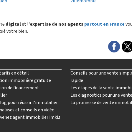
Ouen
Villemomble
% digital
et l'
expertise de nos agents
partout en France
vo
tué votre bien.
tarifs en détail
Conseils pour une vente simpl
ion immobilière gratuite
rapide
ion de financement
Les étapes de la vente immobi
lier
Les diagnostics pour une vent
log pour réussir l'immobilier
La promesse de vente immobil
nalyses et conseils en vidéo
venez agent immobilier imkiz