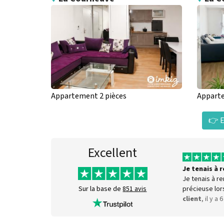
Appartement 2 pièces
Apparte
👉 E
Excellent
Je tenais à
Je tenais à r
précieuse lor
Sur la base de
851 avis
client
, il y a 