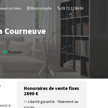
uver un bien
Mon compte
09 72 12 84 04
La Courneuve
s
e
Honoraires de vente fixes
2890 €
✨ Liberté garantie - Paiement au
ement à
succès