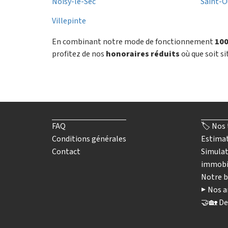
Noisy-le-Sec
Saint-
Villepinte
En combinant notre mode de fonctionnement
100
profitez de nos
honoraires réduits
où que soit si
FAQ
🏷️ Nos 
Conditions générales
Estimat
Contact
Simulat
immobi
Notre b
▶️ Nos a
🤝🏡 De