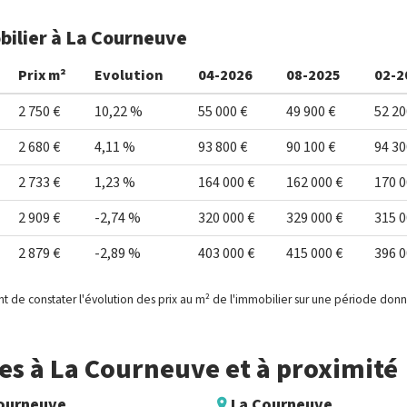
bilier à La Courneuve
Prix m²
Evolution
04-2026
08-2025
02-2
2 750 €
10,22 %
55 000 €
49 900 €
52 20
2 680 €
4,11 %
93 800 €
90 100 €
94 30
2 733 €
1,23 %
164 000 €
162 000 €
170 0
2 909 €
-2,74 %
320 000 €
329 000 €
315 0
2 879 €
-2,89 %
403 000 €
415 000 €
396 0
t de constater l'évolution des prix au m² de l'immobilier sur une période don
s à La Courneuve et à proximité
ourneuve
La Courneuve