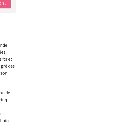
 ...
onde
ées,
erts et
lgré des
 son
ion de
cinq
des
bain.