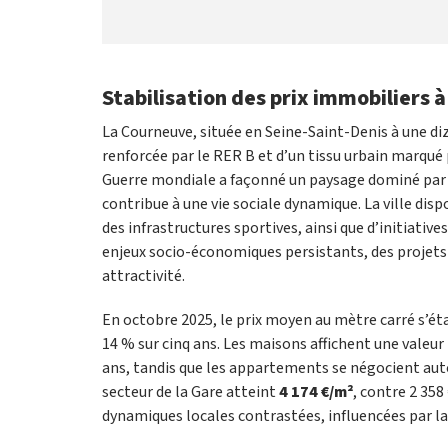
Stabilisation des prix immobiliers
La Courneuve, située en Seine-Saint-Denis à une diz
renforcée par le RER B et d’un tissu urbain marqu
Guerre mondiale a façonné un paysage dominé par d
contribue à une vie sociale dynamique. La ville di
des infrastructures sportives, ainsi que d’initiativ
enjeux socio-économiques persistants, des projets d
attractivité.
En octobre 2025, le prix moyen au mètre carré s’ét
14 % sur cinq ans. Les maisons affichent une vale
ans, tandis que les appartements se négocient auto
secteur de la Gare atteint
4 174 €/m²
, contre 2 358
dynamiques locales contrastées, influencées par l