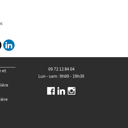
us
09 72 12 84 04
e et
Lun - sam : 9h00 - 19h30
lière
e
ière