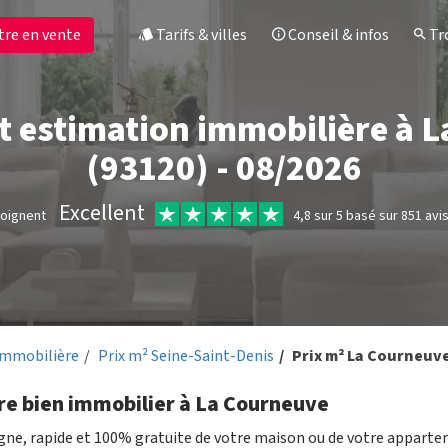
tre en vente
Tarifs & villes
Conseil & infos
Tro
et estimation immobilière à 
(93120) - 08/2026
Excellent
moignent
4,8 sur 5 basé sur 851 avi
immobilière
Prix m² Seine-Saint-Denis
Prix m² La Courneuv
tre bien immobilier à La Courneuve
igne, rapide et 100% gratuite de votre maison ou de votre appart