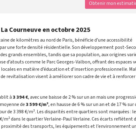
Obtenir mon estimation
 à La Courneuve en octobre 2025
aine de kilomètres au nord de Paris, bénéficie d’une accessibilité
é par une forte densité résidentielle. Son développement post-Sec
es grands ensembles, tandis que sa population, aux origines vari
spose d’atouts comme le Parc Georges-Valbon, offrant des espaces v
es locales en matière d’éducation et d’insertion professionnelle. Ma
e revitalisation visent à améliorer son cadre de vie et à renforcer
ablit à
3 394 €
, avec une baisse de 2 % sur un an mais une progress
ur moyenne de
3 599 €/m²
, en hausse de 6 % sur un an et de 17 % sur 
ur de 3 398 €/m². Les disparités entre quartiers sont marquées : le
 €/m² dans le quartier Verlaine-Paul Verlaine. Ces écarts reflètent 
a proximité des transports, les équipements et l’environnement ur