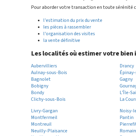
Pour aborder votre transaction en toute sérénité c
l'estimation du prix du vente
les pièces à rassembler
l'organisation des visites
la vente définitive
Les localités où estimer votre bien
Aubervilliers
Drancy
Aulnay-sous-Bois
Épinay-
Bagnolet
Gagny
Bobigny
Gourna
Bondy
L'Île-S
Clichy-sous-Bois
La Cour
Livry-Gargan
Noisy-l
Montfermeil
Pantin
Montreuil
Pierref
Neuilly-Plaisance
Romainv