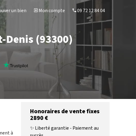
uver un bien
Mon compte
09 72 12 84 04
t-Denis (93300)
s
Honoraires de vente fixes
2890 €
✨ Liberté garantie - Paiement au
ement à
succès