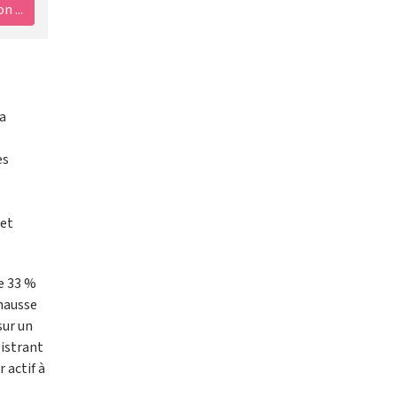
 ...
sa
es
 et
de 33 %
 hausse
sur un
istrant
 actif à