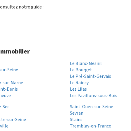
onsultez notre guide :
 immobilier
Le Blanc-Mesnil
sur-Seine
Le Bourget
Le Pré-Saint-Gervais
y-sur-Marne
Le Raincy
aint-Denis
Les Lilas
neuve
Les Pavillons-sous-Bois
e-Sec
Saint-Ouen-sur-Seine
Sevran
itte-sur-Seine
Stains
ille
Tremblay-en-France