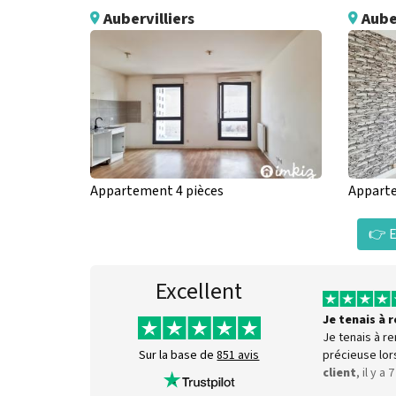
Aubervilliers
Auber
Appartement 4 pièces
Apparte
👉 E
Excellent
Je tenais à
Je tenais à r
précieuse lor
Sur la base de
851 avis
client
, il y a 