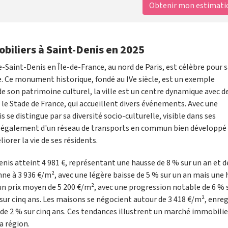
Obtenir mon estimation
biliers à Saint-Denis en 2025
-Saint-Denis en Île-de-France, au nord de Paris, est célèbre pour 
ce. Ce monument historique, fondé au IVe siècle, est un exemple
e son patrimoine culturel, la ville est un centre dynamique avec d
t le Stade de France, qui accueillent divers événements. Avec une
se distingue par sa diversité socio-culturelle, visible dans ses
e également d'un réseau de transports en commun bien développé
orer la vie de ses résidents.
enis atteint 4 981 €, représentant une hausse de 8 % sur un an et 
nne à 3 936 €/m², avec une légère baisse de 5 % sur un an mais une
 un prix moyen de 5 200 €/m², avec une progression notable de 6 % 
r cinq ans. Les maisons se négocient autour de 3 418 €/m², enreg
de 2 % sur cinq ans. Ces tendances illustrent un marché immobilier
a région.