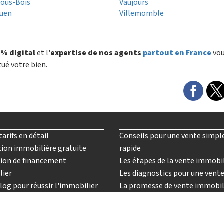
sous-Bois
Vaujours
Ouen
Villemomble
% digital
et l'
expertise de nos agents
partout en France
vo
tué votre bien.
tarifs en détail
Conseils pour une vente simpl
ion immobilière gratuite
rapide
ion de financement
Les étapes de la vente immobi
lier
Les diagnostics pour une vent
log pour réussir l'immobilier
La promesse de vente immobil
nalyses et conseils en vidéo
venez agent immobilier imkiz