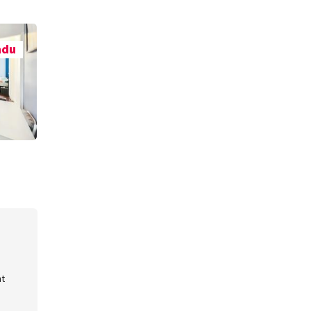
ndu
nt