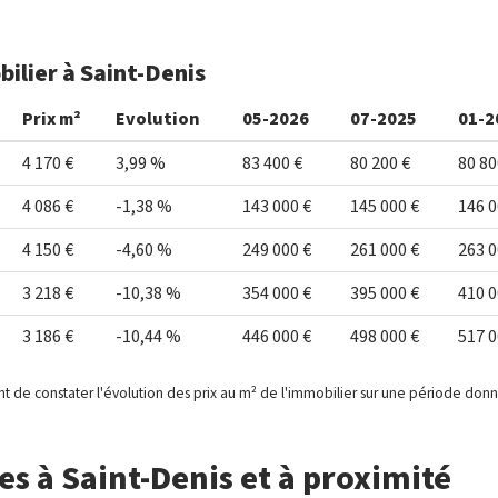
ilier à Saint-Denis
Prix m²
Evolution
05-2026
07-2025
01-2
4 170 €
3,99 %
83 400 €
80 200 €
80 80
4 086 €
-1,38 %
143 000 €
145 000 €
146 0
4 150 €
-4,60 %
249 000 €
261 000 €
263 0
3 218 €
-10,38 %
354 000 €
395 000 €
410 0
3 186 €
-10,44 %
446 000 €
498 000 €
517 0
t de constater l'évolution des prix au m² de l'immobilier sur une période don
s à Saint-Denis et à proximité