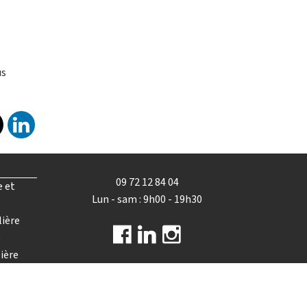
us
09 72 12 84 04
e et
Lun - sam : 9h00 - 19h30
lière
e
ière