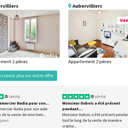
villiers
Aubervilliers
Ve
ment 2 pièces
Appartement 2 pièces
n savoir plus sur notre offre
Vérifié
Vérifié
 remercier Nadia pour son…
Monsieur Dubois a été présent
emercier Nadia pour son aide
pendant…
s de la vente de mon bien...
Monsieur Dubois a été présent penda
7 jours
tout le long de la vente de manière
vraime...