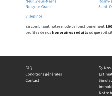
Neuilly-sur-Marne
Rosny-
Noisy-le-Grand
Saint-
Villepinte
En combinant notre mode de fonctionnement
100
profitez de nos
honoraires réduits
où que soit si
FAQ
🏷️ Nos 
Conditions générales
Estimat
Contact
Simulat
immobi
Notre b
▶️ Nos a
🤝🏡 De