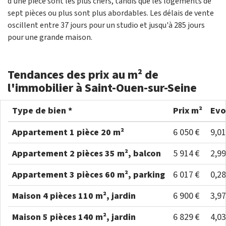
d'une pièce sont les plus chers, tandis que les logements de
sept pièces ou plus sont plus abordables. Les délais de vente
oscillent entre 37 jours pour un studio et jusqu'à 285 jours
pour une grande maison.
Tendances des prix au m² de
l'immobilier à Saint-Ouen-sur-Seine
Type de bien *
Prix m²
Evo
Appartement 1 pièce 20 m²
6 050 €
9,0
Appartement 2 pièces 35 m², balcon
5 914 €
2,9
Appartement 3 pièces 60 m², parking
6 017 €
0,2
Maison 4 pièces 110 m², jardin
6 900 €
3,9
Maison 5 pièces 140 m², jardin
6 829 €
4,0