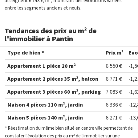
atteignent 6 148 €/m², montrant des évolutions variées
entre les segments anciens et neufs.
Tendances des prix au m² de
l'immobilier à Pantin
Type de bien *
Prix m²
Evo
Appartement 1 pièce 20 m²
6 550 €
-1,
Appartement 2 pièces 35 m², balcon
6 771 €
-1,
Appartement 3 pièces 60 m², parking
7 083 €
-1,
Maison 4 pièces 110 m², jardin
6 336 €
-12
Maison 5 pièces 140 m², jardin
6 271 €
-13
* Réestimation du même bien situé en centre ville permettant de
constater l'évolution des prix au m² de l'immobilier sur une