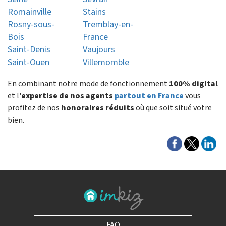
Romainville
Stains
Rosny-sous-
Tremblay-en-
Bois
France
Saint-Denis
Vaujours
Saint-Ouen
Villemomble
En combinant notre mode de fonctionnement
100% digital
et l'
expertise de nos agents
partout en France
vous
profitez de nos
honoraires réduits
où que soit situé votre
bien.
FAQ