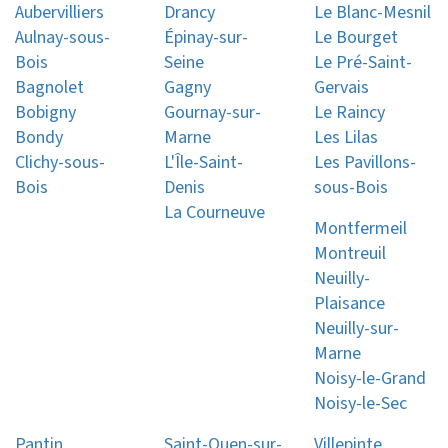
Aubervilliers
Drancy
Le Blanc-Mesnil
Aulnay-sous-
Épinay-sur-
Le Bourget
Bois
Seine
Le Pré-Saint-
Bagnolet
Gagny
Gervais
Bobigny
Gournay-sur-
Le Raincy
Bondy
Marne
Les Lilas
Clichy-sous-
L'Île-Saint-
Les Pavillons-
Bois
Denis
sous-Bois
La Courneuve
Montfermeil
Montreuil
Neuilly-
Plaisance
Neuilly-sur-
Marne
Noisy-le-Grand
Noisy-le-Sec
Pantin
Saint-Ouen-sur-
Villepinte