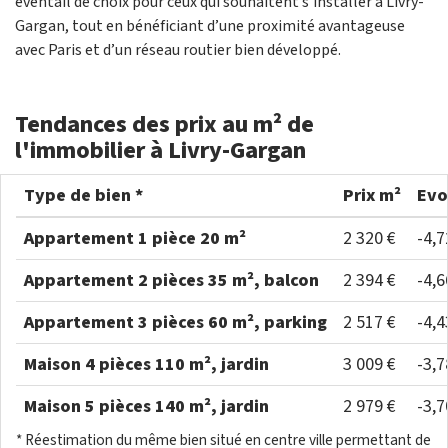
éventail de choix pour ceux qui souhaitent s'installer à Livry-
Gargan, tout en bénéficiant d’une proximité avantageuse
avec Paris et d’un réseau routier bien développé.
Tendances des prix au m² de
l'immobilier à Livry-Gargan
Type de bien *
Prix m²
Evo
Appartement 1 pièce 20 m²
2 320 €
-4,
Appartement 2 pièces 35 m², balcon
2 394 €
-4,
Appartement 3 pièces 60 m², parking
2 517 €
-4,
Maison 4 pièces 110 m², jardin
3 009 €
-3,
Maison 5 pièces 140 m², jardin
2 979 €
-3,
* Réestimation du même bien situé en centre ville permettant de