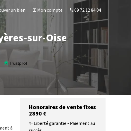
uver un bien
Mon compte
09 72 12 84 04
uyères-sur-Oise
s
Honoraires de vente fixes
2890 €
✨ Liberté garantie - Paiement au
ement à
succès