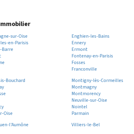
 immobilier
gne-sur-Oise
Enghien-les-Bains
les-en-Parisis
Ennery
a-Barre
Ermont
t
Fontenay-en-Parisis
ne
Fosses
Franconville
sis-Bouchard
Montigny-lès-Cormeilles
lay
Montmagny
sse
Montmorency
Neuville-sur-Oise
cy
Nointel
r-Oise
Parmain
Ouen-l'Aumône
Villiers-le-Bel
s