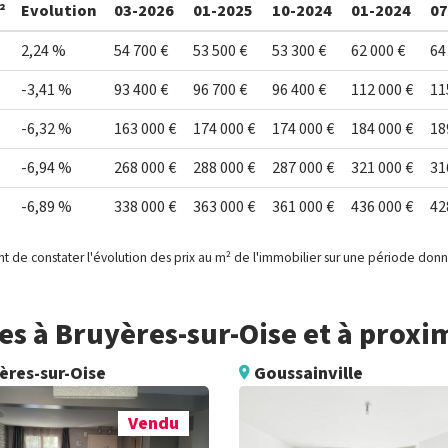
²
Evolution
03-2026
01-2025
10-2024
01-2024
07
2,24 %
54 700 €
53 500 €
53 300 €
62 000 €
64
-3,41 %
93 400 €
96 700 €
96 400 €
112 000 €
11
-6,32 %
163 000 €
174 000 €
174 000 €
184 000 €
18
-6,94 %
268 000 €
288 000 €
287 000 €
321 000 €
31
-6,89 %
338 000 €
363 000 €
361 000 €
436 000 €
42
t de constater l'évolution des prix au m² de l'immobilier sur une période don
s à Bruyères-sur-Oise et à proxi
ères-sur-Oise
Goussainville
Vendu