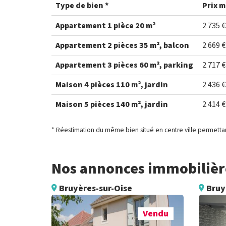
Type de bien *
Prix m
Appartement 1 pièce 20 m²
2 735 €
Appartement 2 pièces 35 m², balcon
2 669 €
Appartement 3 pièces 60 m², parking
2 717 €
Maison 4 pièces 110 m², jardin
2 436 €
Maison 5 pièces 140 m², jardin
2 414 €
* Réestimation du même bien situé en centre ville permettan
Nos annonces immobilière
Bruyères-sur-Oise
Bruy
Vendu