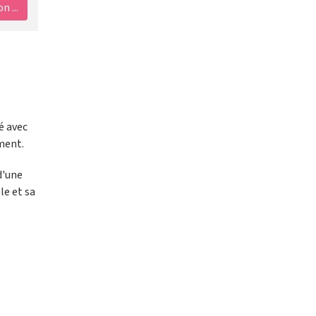
 ...
é avec
ment.
d'une
le et sa