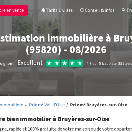
tre en vente
Tarifs & villes
Conseil & infos
Tro
estimation immobilière à Br
(95820) - 08/2026
Excellent
moignent
4,8 sur 5 basé sur 851 avi
immobilière
Prix m² Val-d'Oise
Prix m² Bruyères-sur-Oise
re bien immobilier à Bruyères-sur-Oise
igne, rapide et 100% gratuite de votre maison ou de votre appart