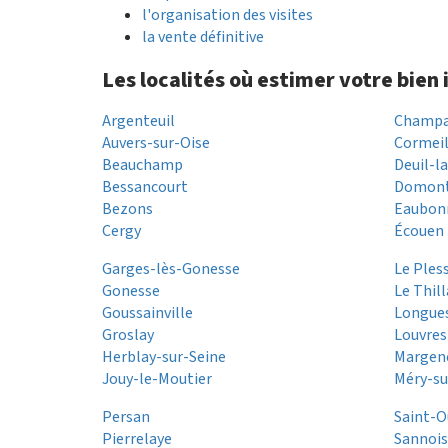
l'organisation des visites
la vente définitive
Les localités où estimer votre bien
Argenteuil
Champa
Auvers-sur-Oise
Cormeil
Beauchamp
Deuil-l
Bessancourt
Domon
Bezons
Eaubon
Cergy
Écouen
Garges-lès-Gonesse
Le Ples
Gonesse
Le Thil
Goussainville
Longue
Groslay
Louvres
Herblay-sur-Seine
Margen
Jouy-le-Moutier
Méry-su
Persan
Saint-
Pierrelaye
Sannoi