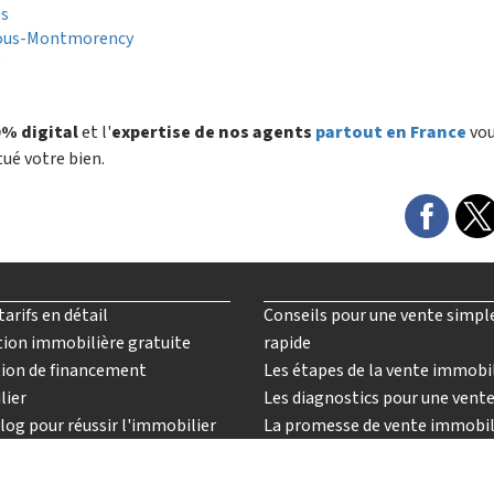
es
sous-Montmorency
y
% digital
et l'
expertise de nos agents
partout en France
vo
tué votre bien.
tarifs en détail
Conseils pour une vente simpl
ion immobilière gratuite
rapide
ion de financement
Les étapes de la vente immobi
lier
Les diagnostics pour une vent
log pour réussir l'immobilier
La promesse de vente immobil
nalyses et conseils en vidéo
venez agent immobilier imkiz