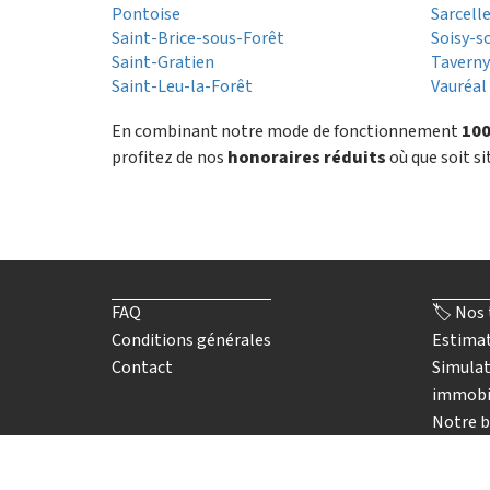
Pontoise
Sarcell
Saint-Brice-sous-Forêt
Soisy-
Saint-Gratien
Tavern
Saint-Leu-la-Forêt
Vauréal
En combinant notre mode de fonctionnement
100
profitez de nos
honoraires réduits
où que soit si
FAQ
🏷️ Nos 
Conditions générales
Estimat
Contact
Simulat
immobi
Notre b
▶️ Nos a
🤝🏡 De