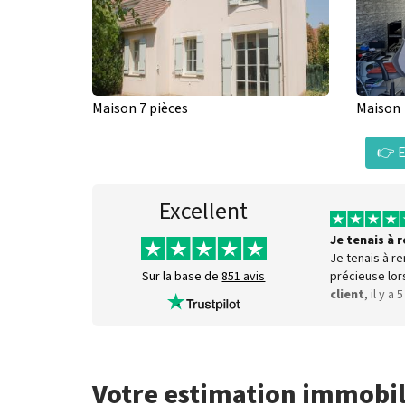
Maison 7 pièces
Maison
👉 E
Excellent
Je tenais à
Je tenais à r
précieuse lor
Sur la base de
851 avis
client
, il y a 
Votre estimation immobil