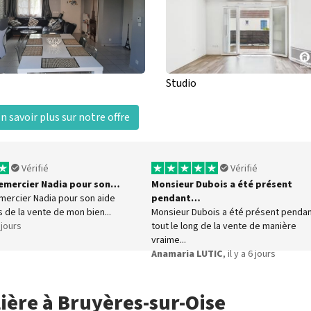
Studio
n savoir plus sur notre offre
Vérifié
Vérifié
 remercier Nadia pour son…
Monsieur Dubois a été présent
emercier Nadia pour son aide
pendant…
s de la vente de mon bien...
Monsieur Dubois a été présent penda
5 jours
tout le long de la vente de manière
vraime...
Anamaria LUTIC
, il y a 6 jours
ière à Bruyères-sur-Oise