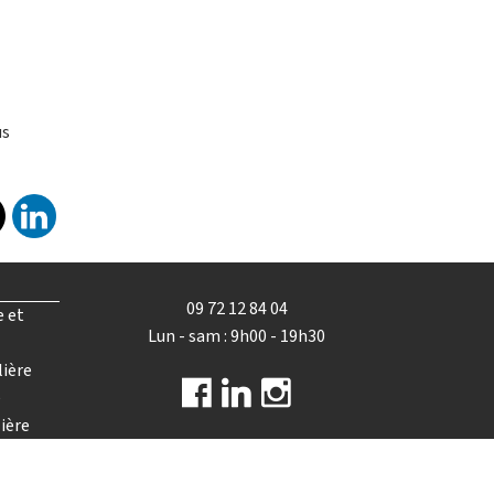
us
09 72 12 84 04
e et
Lun - sam : 9h00 - 19h30
lière
e
ière