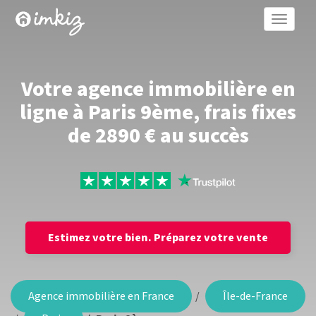
Toggle
naviga
Votre agence immobilière en
ligne à Paris 9ème, frais fixes
de 2890 € au succès
Estimez votre bien.
Préparez votre vente
Agence immobilière en France
Île-de-France