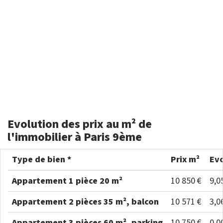
Evolution des prix au m² de
l'immobilier à Paris 9ème
Type de bien *
Prix m²
Evo
Appartement 1 pièce 20 m²
10 850 €
9,0
Appartement 2 pièces 35 m², balcon
10 571 €
3,0
Appartement 3 pièces 60 m², parking
10 750 €
0,0