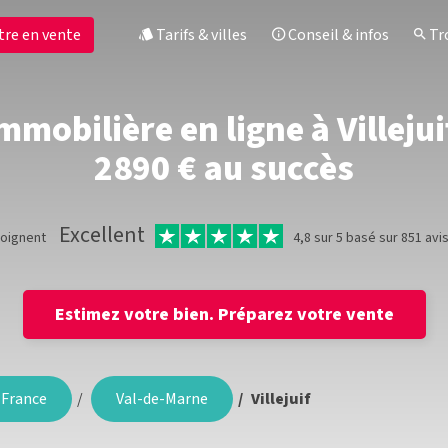
tre en vente
Tarifs & villes
Conseil & infos
Tro
mobilière en ligne à Villejuif
2890 € au succès
Excellent
moignent
4,8 sur 5 basé sur 851 avi
Estimez votre bien.
Préparez votre vente
-France
Val-de-Marne
Villejuif