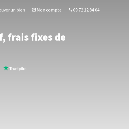
uver un bien
Mon compte
09 72 12 84 04
, frais fixes de
s