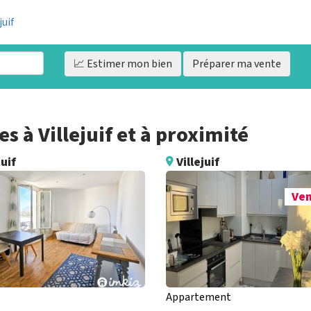
juif
📈 Estimer
mon bien
Préparer ma vente
 à Villejuif et à proximité
juif
Villejuif
Ve
Appartement