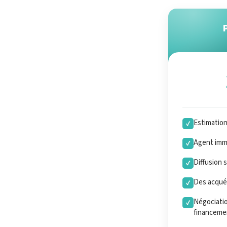
Estimatio
✓
Agent immo
✓
Diffusion 
✓
Des acquér
✓
Négociatio
✓
financeme