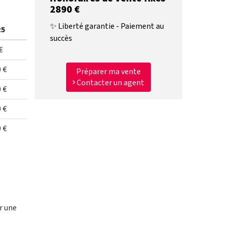
2890 €
✨ Liberté garantie - Paiement au
25
succès
€
 €
Préparer ma vente
Contacter un agent
 €
 €
 €
r une