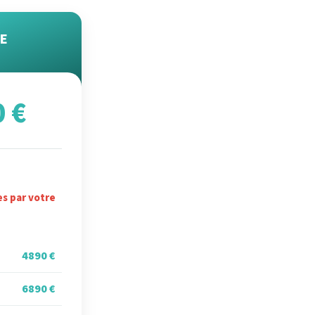
E
0 €
es par votre
4890 €
6890 €