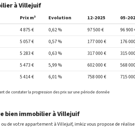
ier à Villejuif
Prix m²
Evolution
12-2025
05-20
4 875 €
0,62 %
97 500 €
96 900 
5 057 €
0,57 %
177 000 €
176 000
5 283 €
0,63 %
317 000 €
315 000
5 473 €
5,99 %
602 000 €
568 000
5 414 €
6,01 %
758 000 €
715 000
ant de constater la progression des prix sur une période donnée
 bien immobilier à Villejuif
ou de votre appartement à Villejuif, imkiz vous propose de réalise