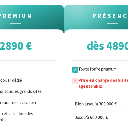
PREMIUM
PRÉSENC
2890 €
dès 489
n
Toute l'offre premium
✓
bilier dédié
Prise en charge des visit
+
agent imkiz
sur tous les grands sites
eurs triés avec soin
Bien jusqu'à 300 000 €
n et validation des
Jusqu'à 600 000 €
nts