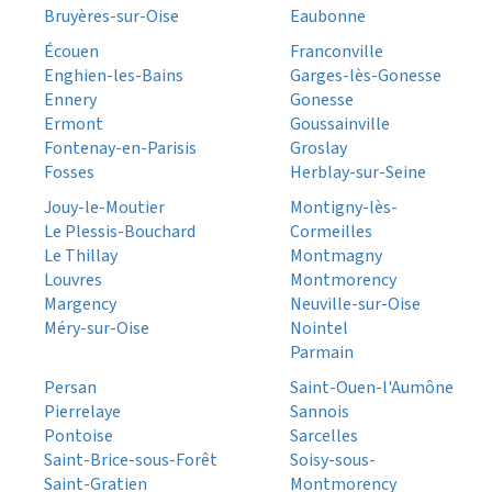
Bruyères-sur-Oise
Eaubonne
Écouen
Franconville
Enghien-les-Bains
Garges-lès-Gonesse
Ennery
Gonesse
Ermont
Goussainville
Fontenay-en-Parisis
Groslay
Fosses
Herblay-sur-Seine
Jouy-le-Moutier
Montigny-lès-
Le Plessis-Bouchard
Cormeilles
Le Thillay
Montmagny
Louvres
Montmorency
Margency
Neuville-sur-Oise
Méry-sur-Oise
Nointel
Parmain
Persan
Saint-Ouen-l'Aumône
Pierrelaye
Sannois
Pontoise
Sarcelles
Saint-Brice-sous-Forêt
Soisy-sous-
Saint-Gratien
Montmorency