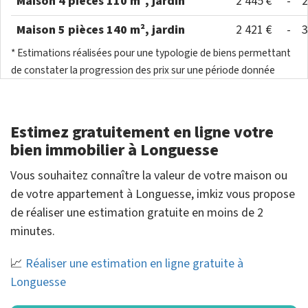
Maison 4 pièces 110 m², jardin
2 445 €
-
2
Maison 5 pièces 140 m², jardin
2 421 €
-
3
* Estimations réalisées pour une typologie de biens permettant
de constater la progression des prix sur une période donnée
Estimez gratuitement en ligne votre
bien immobilier à Longuesse
Vous souhaitez connaître la valeur de votre maison ou
de votre appartement à Longuesse, imkiz vous propose
de réaliser une estimation gratuite en moins de 2
minutes.
📈
Réaliser une estimation en ligne gratuite à
Longuesse