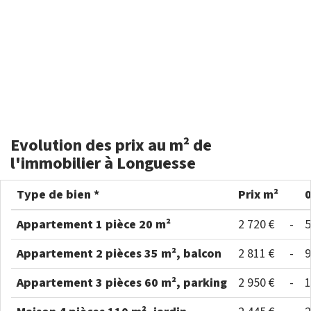
Evolution des prix au m² de
l'immobilier à Longuesse
Type de bien *
Prix m²
Appartement 1 pièce 20 m²
2 720 €
-
5
Appartement 2 pièces 35 m², balcon
2 811 €
-
9
Appartement 3 pièces 60 m², parking
2 950 €
-
1