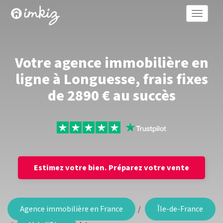
Toggle
naviga
Votre agence immobilière en
ligne à Longuesse, frais fixes
de 2890 € au succès
Estimez votre bien.
Préparez votre vente
Agence immobilière en France
Île-de-France