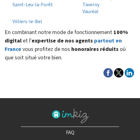
Saint-Leu-la-Forêt
Taverny
Vauréal
Villiers-le-Bel
En combinant notre mode de fonctionnement
100%
digital
et l'
expertise de nos agents
partout en
France
vous profitez de nos
honoraires réduits
où
que soit situé votre bien.
FAQ