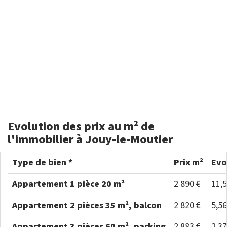
Evolution des prix au m² de
l'immobilier à Jouy-le-Moutier
Type de bien *
Prix m²
Evo
Appartement 1 pièce 20 m²
2 890 €
11,
Appartement 2 pièces 35 m², balcon
2 820 €
5,5
Appartement 3 pièces 60 m², parking
2 883 €
2,3