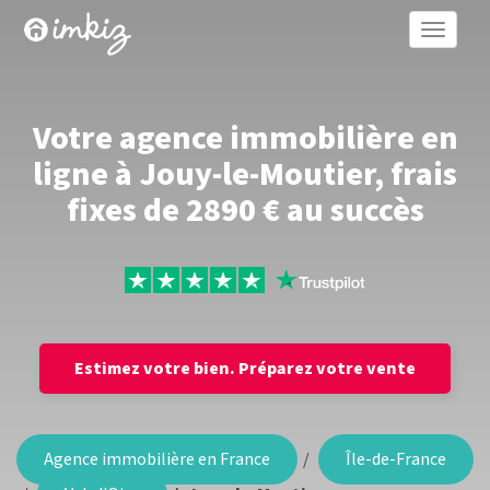
Toggle
naviga
Votre agence immobilière en
ligne à Jouy-le-Moutier, frais
fixes de 2890 € au succès
Estimez votre bien.
Préparez votre vente
Agence immobilière en France
Île-de-France