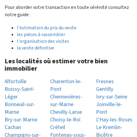
Pour aborder votre transaction en toute sérénité consultez
notre guide :
l'estimation du prix du vente
les pièces à rassembler
l'organisation des visites
la vente définitive
Les localités où estimer votre bien
immobilier
Alfortville
Charenton-le-
Fresnes
Boissy-Saint-
Pont
Gentilly
Léger
Chennevières-
Ivry-sur-Seine
Bonneuil-sur-
sur-Marne
Joinville-le-
Marne
Chevilly-Larue
Pont
Bry-sur-Marne
Choisy-le-Roi
L'Haÿ-les-Roses
Cachan
Créteil
Le Kremlin-
Champigny-sur-
Fontenay-sous-
Bicêtre