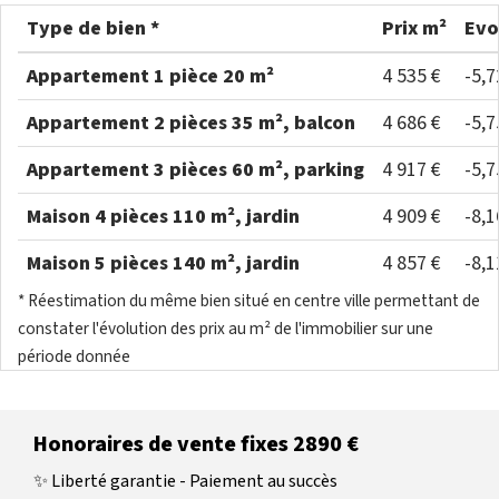
Type de bien *
Prix m²
Evo
Appartement 1 pièce 20 m²
4 535 €
-5,
Appartement 2 pièces 35 m², balcon
4 686 €
-5,
Appartement 3 pièces 60 m², parking
4 917 €
-5,
Maison 4 pièces 110 m², jardin
4 909 €
-8,
Maison 5 pièces 140 m², jardin
4 857 €
-8,
* Réestimation du même bien situé en centre ville permettant de
constater l'évolution des prix au m² de l'immobilier sur une
période donnée
Honoraires de vente fixes 2890 €
✨ Liberté garantie - Paiement au succès