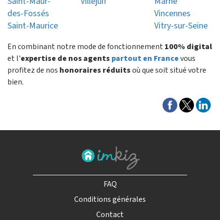
Saint-Maur-
Villejuif
Marne
des-Fossés
Vincennes
Saint-Maurice
Vitry-sur-Seine
En combinant notre mode de fonctionnement
100% digital
et l'
expertise de nos agents
partout en France
vous
profitez de nos
honoraires réduits
où que soit situé votre
bien.
FAQ
Conditions générales
Contact