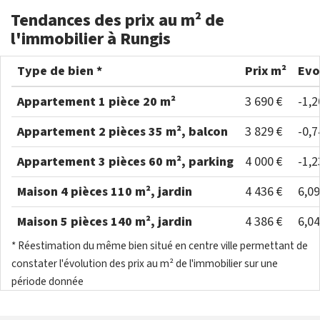
Tendances des prix au m² de
l'immobilier à Rungis
Type de bien *
Prix m²
Evo
Appartement 1 pièce 20 m²
3 690 €
-1,
Appartement 2 pièces 35 m², balcon
3 829 €
-0,
Appartement 3 pièces 60 m², parking
4 000 €
-1,
Maison 4 pièces 110 m², jardin
4 436 €
6,0
Maison 5 pièces 140 m², jardin
4 386 €
6,0
* Réestimation du même bien situé en centre ville permettant de
constater l'évolution des prix au m² de l'immobilier sur une
période donnée