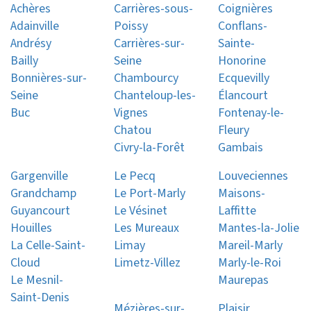
Achères
Carrières-sous-
Coignières
Adainville
Poissy
Conflans-
Andrésy
Carrières-sur-
Sainte-
Bailly
Seine
Honorine
Bonnières-sur-
Chambourcy
Ecquevilly
Seine
Chanteloup-les-
Élancourt
Buc
Vignes
Fontenay-le-
Chatou
Fleury
Civry-la-Forêt
Gambais
Gargenville
Le Pecq
Louveciennes
Grandchamp
Le Port-Marly
Maisons-
Guyancourt
Le Vésinet
Laffitte
Houilles
Les Mureaux
Mantes-la-Jolie
La Celle-Saint-
Limay
Mareil-Marly
Cloud
Limetz-Villez
Marly-le-Roi
Le Mesnil-
Maurepas
Saint-Denis
Mézières-sur-
Plaisir