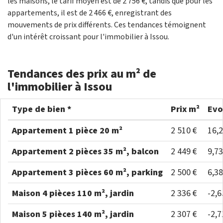
les maisons, le tarif moyen est de 2 756 €, tandis que pour les
appartements, il est de 2 466 €, enregistrant des
mouvements de prix différents. Ces tendances témoignent
d'un intérêt croissant pour l'immobilier à Issou.
Tendances des prix au m² de
l'immobilier à Issou
Type de bien *
Prix m²
Evo
Appartement 1 pièce 20 m²
2 510 €
16,
Appartement 2 pièces 35 m², balcon
2 449 €
9,7
Appartement 3 pièces 60 m², parking
2 500 €
6,3
Maison 4 pièces 110 m², jardin
2 336 €
-2,
Maison 5 pièces 140 m², jardin
2 307 €
-2,